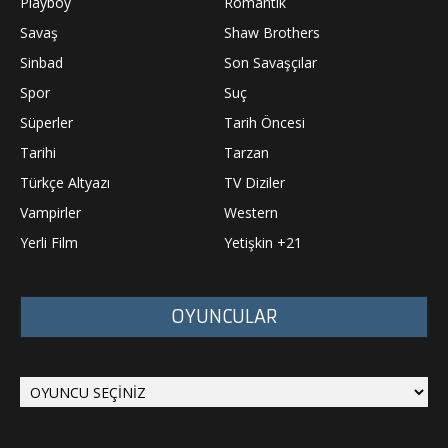
Playboy
Romantik
Savaş
Shaw Brothers
Sinbad
Son Savaşçılar
Spor
Suç
Süperler
Tarih Öncesi
Tarihi
Tarzan
Türkçe Altyazı
TV Diziler
Vampirler
Western
Yerli Film
Yetişkin +21
OYUNCULAR