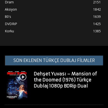
Dram
2151
Aksiyon
1842
80's
1639
DVDRiP
1425
Korku
1385
SON EKLENEN TÜRKÇE DUBLAJ FİLMLER
Dehşet Yuvası – Mansion of
the Doomed (1976) Türkçe
Dublaj 1080p BDRip Dual