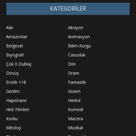
KATEGORİLER
Aile
Aksiyon
Amazonlar
Animasyon
Belgesel
Bilim-Kurgu
Biyografi
Casusluk
Çok X Dublaj
Dini
Dövüş
Dram
Erotik +18
Fantastik
Gerilim
Gizem
Hapishane
Herkül
Hint Filmleri
Komedi
Korku
Macera
Mitoloji
Müzikal