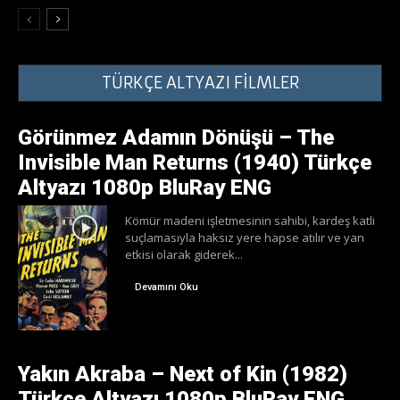
TÜRKÇE ALTYAZI FİLMLER
Görünmez Adamın Dönüşü – The
Invisible Man Returns (1940) Türkçe
Altyazı 1080p BluRay ENG
Kömür madeni işletmesinin sahibi, kardeş katli
suçlamasıyla haksız yere hapse atılır ve yan
etkisi olarak giderek...
Devamını Oku
Yakın Akraba – Next of Kin (1982)
Türkçe Altyazı 1080p BluRay ENG