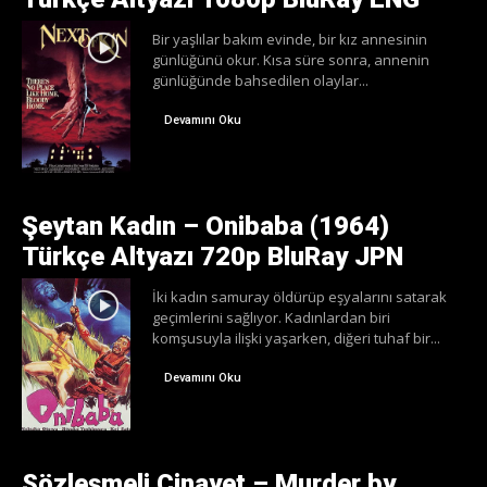
Bir yaşlılar bakım evinde, bir kız annesinin
günlüğünü okur. Kısa süre sonra, annenin
günlüğünde bahsedilen olaylar...
Devamını Oku
Şeytan Kadın – Onibaba (1964)
Türkçe Altyazı 720p BluRay JPN
İki kadın samuray öldürüp eşyalarını satarak
geçimlerini sağlıyor. Kadınlardan biri
komşusuyla ilişki yaşarken, diğeri tuhaf bir...
Devamını Oku
Sözleşmeli Cinayet – Murder by