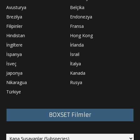
Avusturya
Belçika
Brezilya
Endonezya
Filipinler
Fransa
Hindistan
Hong Kong
İngiltere
İrlanda
İspanya
İsrail
İsveç
İtalya
Japonya
Kanada
Nikaragua
Rusya
Türkiye
BOXSET Filmler