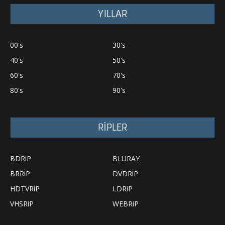
YILLAR
00's
30's
40's
50's
60's
70's
80's
90's
RİPLER
BDRiP
BLURAY
BRRiP
DVDRiP
HDTVRiP
LDRiP
VHSRiP
WEBRiP