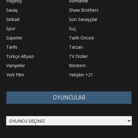
Playboy
Romantik
Savaş
Shaw Brothers
Sinbad
Son Savaşçılar
Spor
Suç
Süperler
Tarih Öncesi
Tarihi
Tarzan
Türkçe Altyazı
TV Diziler
Vampirler
Western
Yerli Film
Yetişkin +21
OYUNCULAR