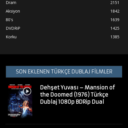
Dram
2151
Aksiyon
1842
80's
1639
DVDRiP
1425
Korku
1385
SON EKLENEN TÜRKÇE DUBLAJ FİLMLER
Dehşet Yuvası – Mansion of
the Doomed (1976) Türkçe
Dublaj 1080p BDRip Dual