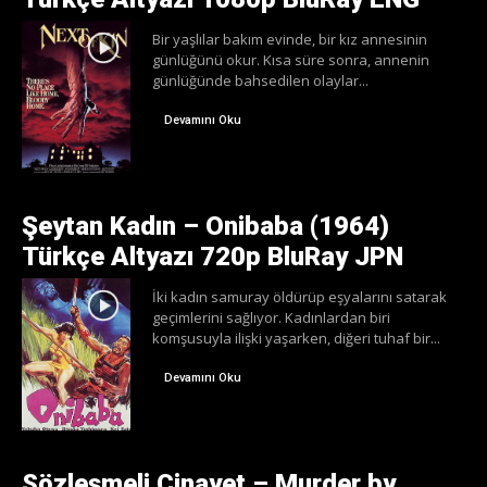
Bir yaşlılar bakım evinde, bir kız annesinin
günlüğünü okur. Kısa süre sonra, annenin
günlüğünde bahsedilen olaylar...
Devamını Oku
Şeytan Kadın – Onibaba (1964)
Türkçe Altyazı 720p BluRay JPN
İki kadın samuray öldürüp eşyalarını satarak
geçimlerini sağlıyor. Kadınlardan biri
komşusuyla ilişki yaşarken, diğeri tuhaf bir...
Devamını Oku
Sözleşmeli Cinayet – Murder by