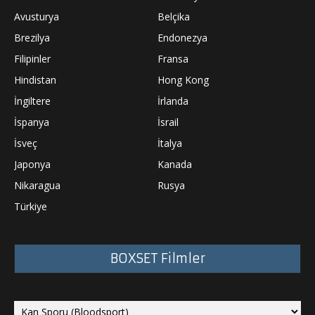
Avusturya
Belçika
Brezilya
Endonezya
Filipinler
Fransa
Hindistan
Hong Kong
İngiltere
İrlanda
İspanya
İsrail
İsveç
İtalya
Japonya
Kanada
Nikaragua
Rusya
Türkiye
BOXSET Filmler