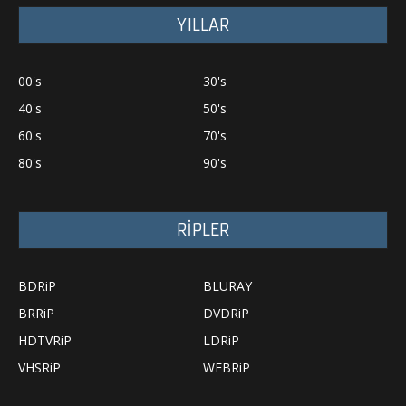
YILLAR
00's
30's
40's
50's
60's
70's
80's
90's
RİPLER
BDRiP
BLURAY
BRRiP
DVDRiP
HDTVRiP
LDRiP
VHSRiP
WEBRiP