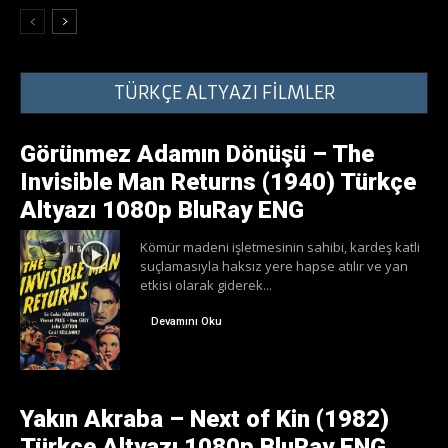
TÜRKÇE ALTYAZI FİLMLER
Görünmez Adamın Dönüşü – The
Invisible Man Returns (1940) Türkçe
Altyazı 1080p BluRay ENG
Kömür madeni işletmesinin sahibi, kardeş katli
suçlamasıyla haksız yere hapse atılır ve yan
etkisi olarak giderek...
Devamını Oku
Yakın Akraba – Next of Kin (1982)
Türkçe Altyazı 1080p BluRay ENG