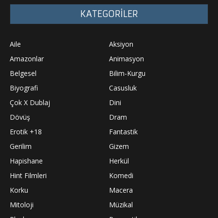
KATEGORİLER
Aile
Aksiyon
Amazonlar
Animasyon
Belgesel
Bilim-Kurgu
Biyografi
Casusluk
Çok X Dublaj
Dini
Dövüş
Dram
Erotik +18
Fantastik
Gerilim
Gizem
Hapishane
Herkül
Hint Filmleri
Komedi
Korku
Macera
Mitoloji
Müzikal