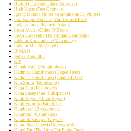
Herkül (The Legendary Journeys)
Hızlı Kaçış (Fast Getaway)
İğrenç Doktor Phibes (Abominable Dr Phibes)
İkiz Vampir Avcıları (The Twins Effect)
Indiana Jones (Kamçılı Adam)
İnsan Avcısı (China O’Brien)
İnsan Kırkayak (The Human Centipede)
İntikam Komandosu (Mercenary)
İntikam Meleği (Angel)
IP MAN
James Bond 007
K-9
Kabak Kafa (Pumpkinhead)
Kadınlar Hapishanesi (Caged Heat)
Kadınlar Hapishanesi (Chained Heat)
Kan Sporu (Bloodsport)
Kana Kan (Kickboxer)
Kana Susayanlar (Subspecies)
Kanlı Rayne (BloodRayne)
Kanlı Yumruk (Bloodfist)
Karabasan (Boogeyman)
Karambol (Carambola)
Karanlık Savaşçı (Guyver)
Karanlıklar Ülkesi (Underworld)
Kartal Bir (The Hunt For Eagle One)