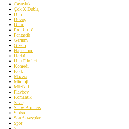
Casusluk
Çok X Dublaj
Dini
Dövüş
Dram
Erotik +18
Fantastik
Gerilim
Gizem
Hapishane
Herkül
Hint Filmleri
Komedi
Korku
Macera
Mitoloji
Müzikal
Playboy
Romantik
Savaş
Shaw Brothers
Sinbad
Son Savaşçılar
Spor
Suç