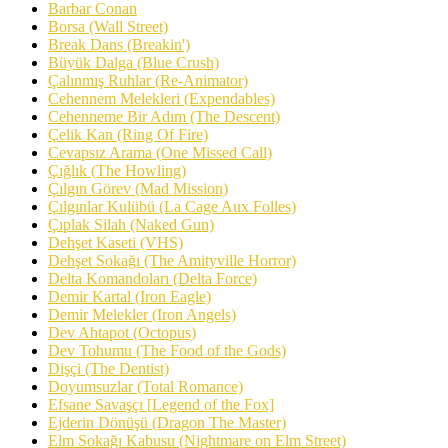
Barbar Conan
Borsa (Wall Street)
Break Dans (Breakin')
Büyük Dalga (Blue Crush)
Çalınmış Ruhlar (Re-Animator)
Cehennem Melekleri (Expendables)
Cehenneme Bir Adım (The Descent)
Çelik Kan (Ring Of Fire)
Cevapsız Arama (One Missed Call)
Çığlık (The Howling)
Çılgın Görev (Mad Mission)
Çılgınlar Kulübü (La Cage Aux Folles)
Çıplak Silah (Naked Gun)
Dehşet Kaseti (VHS)
Dehşet Sokağı (The Amityville Horror)
Delta Komandoları (Delta Force)
Demir Kartal (Iron Eagle)
Demir Melekler (Iron Angels)
Dev Ahtapot (Octopus)
Dev Tohumu (The Food of the Gods)
Dişçi (The Dentist)
Doyumsuzlar (Total Romance)
Efsane Savaşçı [Legend of the Fox]
Ejderin Dönüşü (Dragon The Master)
Elm Sokağı Kabusu (Nightmare on Elm Street)