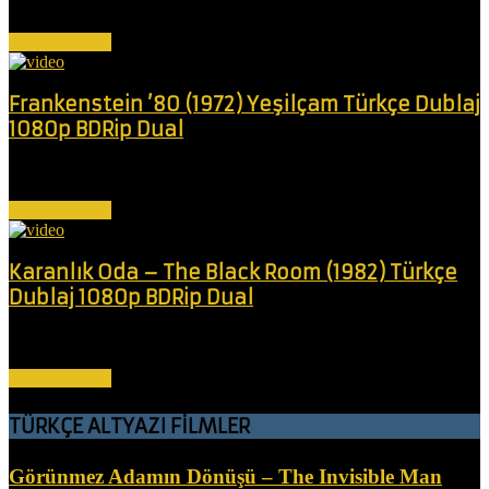
Bir grup arkadaş, yılbaşı için süslenmiş bir ada oteline sığınır. Sorun
şu ki,...
Devamını Oku
Frankenstein ’80 (1972) Yeşilçam Türkçe Dublaj
1080p BDRip Dual
Deli bir bilim adamı "Mosaico" adında bir canavar yaratır ve bu
canavar...
Devamını Oku
Karanlık Oda – The Black Room (1982) Türkçe
Dublaj 1080p BDRip Dual
Birbirine sadakatsiz bir iş adamı, cinsel ilişkilerini sürdürmek için iki
kardeşin...
Devamını Oku
TÜRKÇE ALTYAZI FİLMLER
Görünmez Adamın Dönüşü – The Invisible Man