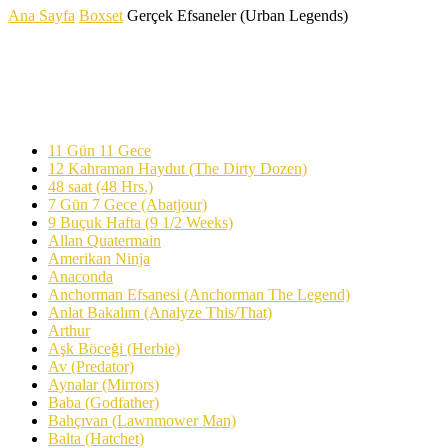
Ana Sayfa
Boxset
Gerçek Efsaneler (Urban Legends)
Gerçek Efsaneler (Urban
Legends)
11 Gün 11 Gece
12 Kahraman Haydut (The Dirty Dozen)
48 saat (48 Hrs.)
7 Gün 7 Gece (Abatjour)
9 Buçuk Hafta (9 1/2 Weeks)
Allan Quatermain
Amerikan Ninja
Anaconda
Anchorman Efsanesi (Anchorman The Legend)
Anlat Bakalım (Analyze This/That)
Arthur
Aşk Böceği (Herbie)
Av (Predator)
Aynalar (Mirrors)
Baba (Godfather)
Bahçıvan (Lawnmower Man)
Balta (Hatchet)