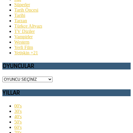
Süperler
Tarih Öncesi
Tarihi
Tarzan
Türkçe Altyazı
TV Diziler
Vampirler
Western
Yerli Film
Yetişkin +21
OYUNCULAR
YILLAR
00's
30's
40's
50's
60's
70's