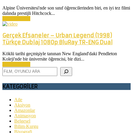
Alpine Üniversitesi'nde son sınıf öğrencilerinden biri, en iyi tez filmi
dalında prestijli Hitchcock...
Devamını Oku
Gerçek Efsaneler – Urban Legend (1998)
Türkçe Dublaj 1080p BluRay TR-ENG Dual
Köklü tarihi geçmişiyle tanınan New England'daki Pendleton
Koleji'nde bir üniversite öğrencisi, bir dizi...
Devamını Oku
Ara
KATEGORİLER
Aile
Aksiyon
Amazonlar
Animasyon
Belgesel
Bilim-Kurgu
Biyografi