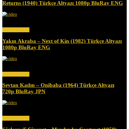
Returns (1940) Türkçe Altyazı 1080p BluRay ENG
Kömür madeni işletmesinin sahibi, kardeş katli suçlamasıyla haksız
yere hapse atılır ve yan etkisi olarak giderek...
Devamını Oku
Yakın Akraba – Next of Kin (1982) Türkçe Altyazı
1080p BluRay ENG
Bir yaşlılar bakım evinde, bir kız annesinin günlüğünü okur. Kısa
süre sonra, annenin günlüğünde bahsedilen olaylar...
Devamını Oku
Şeytan Kadın – Onibaba (1964) Türkçe Altyazı
720p BluRay JPN
İki kadın samuray öldürüp eşyalarını satarak geçimlerini sağlıyor.
Kadınlardan biri komşusuyla ilişki yaşarken, diğeri tuhaf bir...
Devamını Oku