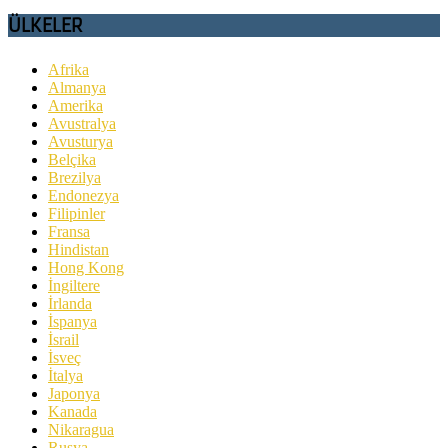
ÜLKELER
Afrika
Almanya
Amerika
Avustralya
Avusturya
Belçika
Brezilya
Endonezya
Filipinler
Fransa
Hindistan
Hong Kong
İngiltere
İrlanda
İspanya
İsrail
İsveç
İtalya
Japonya
Kanada
Nikaragua
Rusya