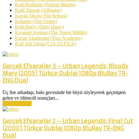
Katil Kuklalar (Puppet Master)
Katil Timsah (Alligator)
Kayak Okulu (Ski School)
Kehanet (The Omen)
Kirli Harry (Dirty Harry)
Kıyamet Sonrası (The Terror Within)
Kızlar Akademisi (Vice Academy)
Kod Adı Alexa (CIA ALEXA)
Gerçek Efsaneler 3 – Urban Legends: Bloody
Mary (2005) Türkçe Dublaj 1080p BluRay TR-
ENG Dual
Üç lise arkadaşı, balo gecesinde bir büyü söyleyerek geçmişten
gelen ve ölümcül sonuçları...
Devamını Oku
Gerçek Efsaneler 2 – Urban Legends: Final Cut
(2000) Türkçe Dublaj 1080p BluRay TR-ENG
Dual