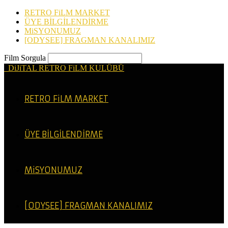
RETRO FiLM MARKET
ÜYE BİLGİLENDİRME
MiSYONUMUZ
[ODYSEE] FRAGMAN KANALIMIZ
Film Sorgula
DiJiTAL RETRO FiLM KULÜBÜ
RETRO FiLM MARKET
ÜYE BİLGİLENDİRME
MiSYONUMUZ
[ODYSEE] FRAGMAN KANALIMIZ