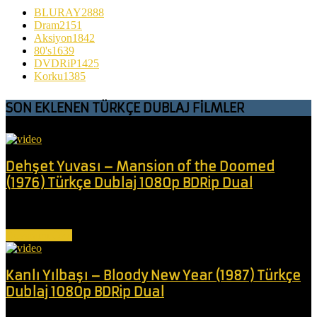
BLURAY
2888
Dram
2151
Aksiyon
1842
80's
1639
DVDRiP
1425
Korku
1385
SON EKLENEN TÜRKÇE DUBLAJ FİLMLER
Dehşet Yuvası – Mansion of the Doomed
(1976) Türkçe Dublaj 1080p BDRip Dual
Deli bir doktor, kızının görme yeteneğini geri kazandırmak için akıl
almaz bir girişimle...
Devamını Oku
Kanlı Yılbaşı – Bloody New Year (1987) Türkçe
Dublaj 1080p BDRip Dual