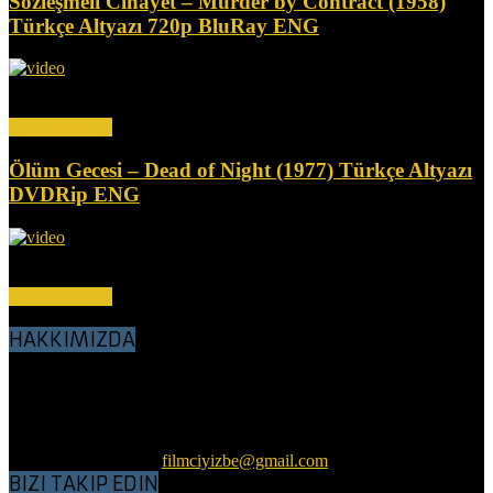
Sözleşmeli Cinayet – Murder by Contract (1958)
Türkçe Altyazı 720p BluRay ENG
Bir kiralık katil olan Claude (Vince Edwards), kilit bir tanığın
infazını gerçekleştiremeyince, kendisi de öldürülmek üzere...
Devamını Oku
Ölüm Gecesi – Dead of Night (1977) Türkçe Altyazı
DVDRip ENG
Bu korku antolojisi, efsanevi yazar Richard Matheson'dan üç tüyler
ürpertici öykü içeriyor. İlkinde, Frank (Ed Begley...
Devamını Oku
HAKKIMIZDA
Sevgili Nostalji Sever Dostlar, BluRay, WEBRip, DVDRip,
VHSRip kalitesinde her kategoriden Nostalji filmler, Türkçe Dublaj
ve Altyazı olarak sitemizde sunulmuştur. Amacımız nostalji filmleri
tozlu, küflü raflardan çıkartıp, günümüz koşullarına göre kaliteli bir
hale getirerek, sizlerle ve gelecek nesillerle buluşturmaktır.
Bizimle iletişime geç:
filmciyizbe@gmail.com
BIZI TAKIP EDIN