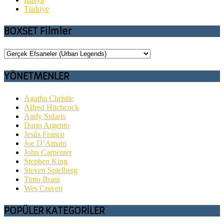
Türkiye
BOXSET Filmler
YÖNETMENLER
Agatha Christie
Alfred Hitchcock
Andy Sidaris
Dario Argento
Jesús Franco
Joe D’Amato
John Carpenter
Stephen King
Steven Spielberg
Tinto Brass
Wes Craven
POPÜLER KATEGORİLER