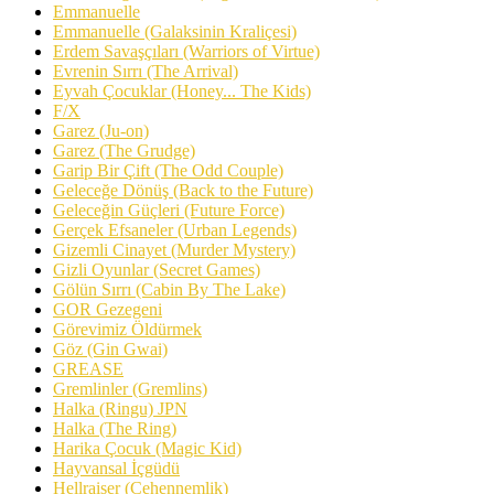
Emmanuelle
Emmanuelle (Galaksinin Kraliçesi)
Erdem Savaşçıları (Warriors of Virtue)
Evrenin Sırrı (The Arrival)
Eyvah Çocuklar (Honey... The Kids)
F/X
Garez (Ju-on)
Garez (The Grudge)
Garip Bir Çift (The Odd Couple)
Geleceğe Dönüş (Back to the Future)
Geleceğin Güçleri (Future Force)
Gerçek Efsaneler (Urban Legends)
Gizemli Cinayet (Murder Mystery)
Gizli Oyunlar (Secret Games)
Gölün Sırrı (Cabin By The Lake)
GOR Gezegeni
Görevimiz Öldürmek
Göz (Gin Gwai)
GREASE
Gremlinler (Gremlins)
Halka (Ringu) JPN
Halka (The Ring)
Harika Çocuk (Magic Kid)
Hayvansal İçgüdü
Hellraiser (Cehennemlik)