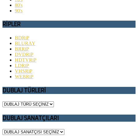
80's
90's
RİPLER
BDRiP
BLURAY
BRRiP
DVDRiP
HDTVRiP
LDRiP
VHSRiP
WEBRiP
DUBLAJ TÜRLERİ
DUBLAJ SANATÇILARI