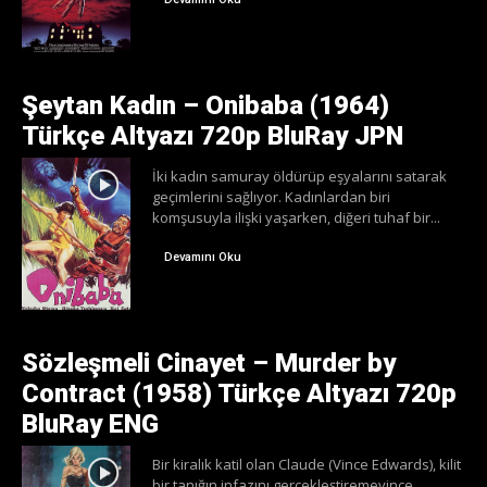
Şeytan Kadın – Onibaba (1964)
Türkçe Altyazı 720p BluRay JPN
İki kadın samuray öldürüp eşyalarını satarak
geçimlerini sağlıyor. Kadınlardan biri
komşusuyla ilişki yaşarken, diğeri tuhaf bir...
Devamını Oku
Sözleşmeli Cinayet – Murder by
Contract (1958) Türkçe Altyazı 720p
BluRay ENG
Bir kiralık katil olan Claude (Vince Edwards), kilit
bir tanığın infazını gerçekleştiremeyince,