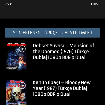
Korku
1385
SON EKLENEN TÜRKÇE DUBLAJ FİLMLER
Dehşet Yuvası – Mansion of
the Doomed (1976) Türkçe
Dublaj 1080p BDRip Dual
Kanlı Yılbaşı – Bloody New
Year (1987) Türkçe Dublaj
1080p BDRip Dual