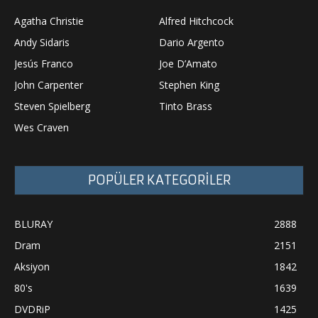
Agatha Christie
Alfred Hitchcock
Andy Sidaris
Dario Argento
Jesús Franco
Joe D’Amato
John Carpenter
Stephen King
Steven Spielberg
Tinto Brass
Wes Craven
POPÜLER KATEGORİLER
BLURAY
2888
Dram
2151
Aksiyon
1842
80's
1639
DVDRiP
1425