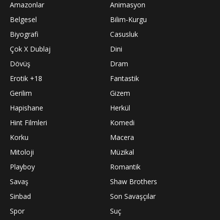
Amazonlar
Animasyon
Belgesel
Bilim-Kurgu
Biyografi
Casusluk
Çok X Dublaj
Dini
Dövüş
Dram
Erotik +18
Fantastik
Gerilim
Gizem
Hapishane
Herkül
Hint Filmleri
Komedi
Korku
Macera
Mitoloji
Müzikal
Playboy
Romantik
Savaş
Shaw Brothers
Sinbad
Son Savaşçılar
Spor
Suç