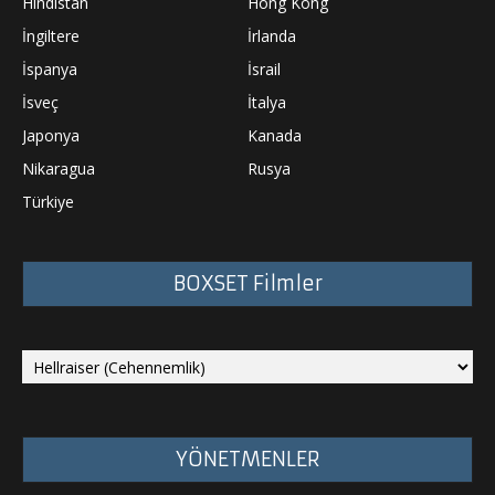
Hindistan
Hong Kong
İngiltere
İrlanda
İspanya
İsrail
İsveç
İtalya
Japonya
Kanada
Nikaragua
Rusya
Türkiye
BOXSET Filmler
YÖNETMENLER