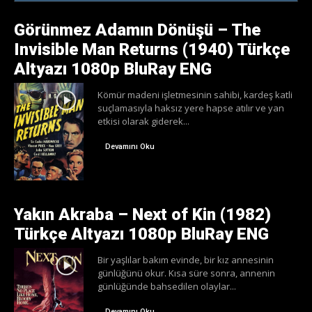
Görünmez Adamın Dönüşü – The
Invisible Man Returns (1940) Türkçe
Altyazı 1080p BluRay ENG
Kömür madeni işletmesinin sahibi, kardeş katli
suçlamasıyla haksız yere hapse atılır ve yan
etkisi olarak giderek...
Devamını Oku
Yakın Akraba – Next of Kin (1982)
Türkçe Altyazı 1080p BluRay ENG
Bir yaşlılar bakım evinde, bir kız annesinin
günlüğünü okur. Kısa süre sonra, annenin
günlüğünde bahsedilen olaylar...
Devamını Oku