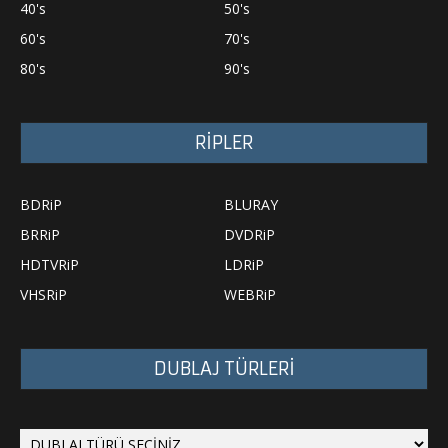
40's
50's
60's
70's
80's
90's
RİPLER
BDRiP
BLURAY
BRRiP
DVDRiP
HDTVRiP
LDRiP
VHSRiP
WEBRiP
DUBLAJ TÜRLERİ