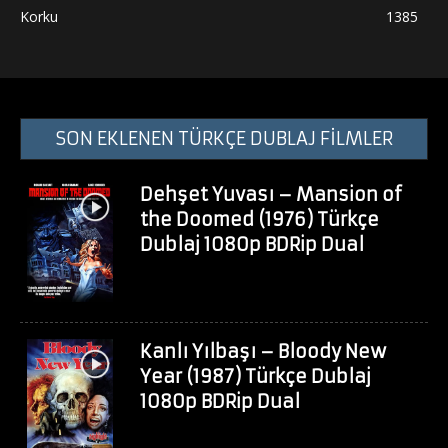
Korku
1385
SON EKLENEN TÜRKÇE DUBLAJ FİLMLER
Dehşet Yuvası – Mansion of
the Doomed (1976) Türkçe
Dublaj 1080p BDRip Dual
Kanlı Yılbaşı – Bloody New
Year (1987) Türkçe Dublaj
1080p BDRip Dual