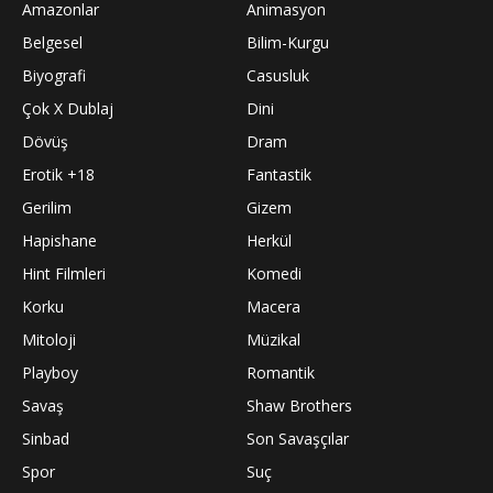
Amazonlar
Animasyon
Belgesel
Bilim-Kurgu
Biyografi
Casusluk
Çok X Dublaj
Dini
Dövüş
Dram
Erotik +18
Fantastik
Gerilim
Gizem
Hapishane
Herkül
Hint Filmleri
Komedi
Korku
Macera
Mitoloji
Müzikal
Playboy
Romantik
Savaş
Shaw Brothers
Sinbad
Son Savaşçılar
Spor
Suç