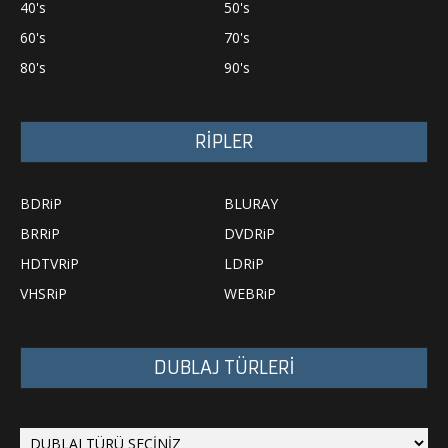
40's
50's
60's
70's
80's
90's
RİPLER
BDRiP
BLURAY
BRRiP
DVDRiP
HDTVRiP
LDRiP
VHSRiP
WEBRiP
DUBLAJ TÜRLERİ