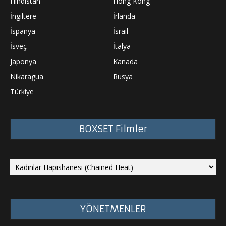
Hindistan
Hong Kong
İngiltere
İrlanda
İspanya
İsrail
İsveç
İtalya
Japonya
Kanada
Nikaragua
Rusya
Türkiye
BOXSET Filmler
YÖNETMENLER