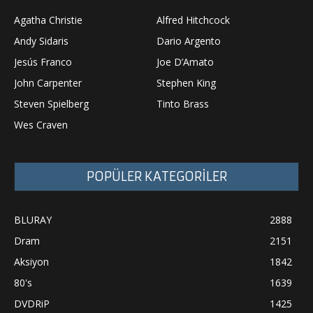
Agatha Christie
Alfred Hitchcock
Andy Sidaris
Dario Argento
Jesús Franco
Joe D’Amato
John Carpenter
Stephen King
Steven Spielberg
Tinto Brass
Wes Craven
POPÜLER KATEGORİLER
BLURAY
2888
Dram
2151
Aksiyon
1842
80's
1639
DVDRiP
1425