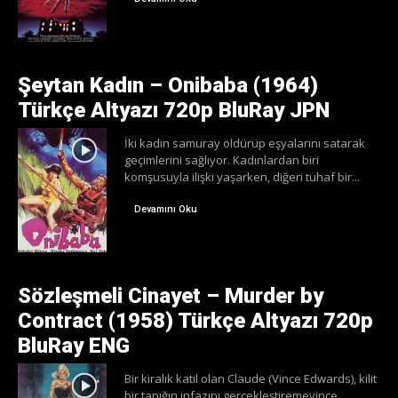
Şeytan Kadın – Onibaba (1964)
Türkçe Altyazı 720p BluRay JPN
İki kadın samuray öldürüp eşyalarını satarak
geçimlerini sağlıyor. Kadınlardan biri
komşusuyla ilişki yaşarken, diğeri tuhaf bir...
Devamını Oku
Sözleşmeli Cinayet – Murder by
Contract (1958) Türkçe Altyazı 720p
BluRay ENG
Bir kiralık katil olan Claude (Vince Edwards), kilit
bir tanığın infazını gerçekleştiremeyince,