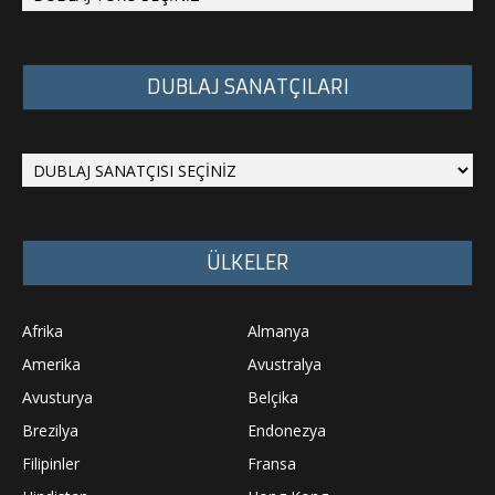
DUBLAJ SANATÇILARI
ÜLKELER
Afrika
Almanya
Amerika
Avustralya
Avusturya
Belçika
Brezilya
Endonezya
Filipinler
Fransa