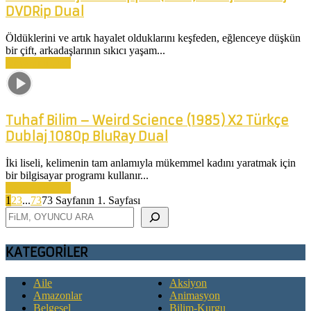
DVDRip Dual
Öldüklerini ve artık hayalet olduklarını keşfeden, eğlenceye düşkün
bir çift, arkadaşlarının sıkıcı yaşam...
Devamını Oku
Tuhaf Bilim – Weird Science (1985) X2 Türkçe
Dublaj 1080p BluRay Dual
İki liseli, kelimenin tam anlamıyla mükemmel kadını yaratmak için
bir bilgisayar programı kullanır...
Devamını Oku
1
2
3
...
73
73 Sayfanın 1. Sayfası
Ara
KATEGORİLER
Aile
Aksiyon
Amazonlar
Animasyon
Belgesel
Bilim-Kurgu