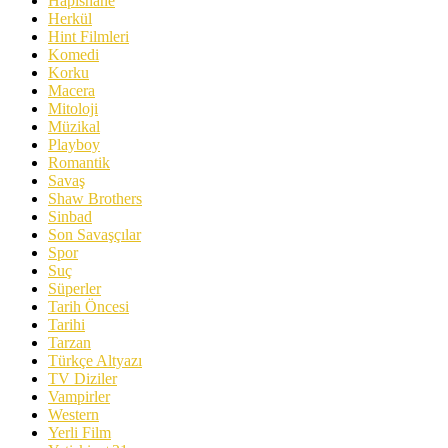
Hapishane
Herkül
Hint Filmleri
Komedi
Korku
Macera
Mitoloji
Müzikal
Playboy
Romantik
Savaş
Shaw Brothers
Sinbad
Son Savaşçılar
Spor
Suç
Süperler
Tarih Öncesi
Tarihi
Tarzan
Türkçe Altyazı
TV Diziler
Vampirler
Western
Yerli Film