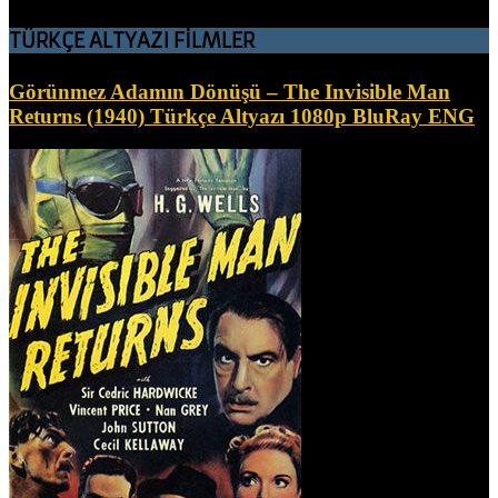
TÜRKÇE ALTYAZI FİLMLER
Görünmez Adamın Dönüşü – The Invisible Man
Returns (1940) Türkçe Altyazı 1080p BluRay ENG