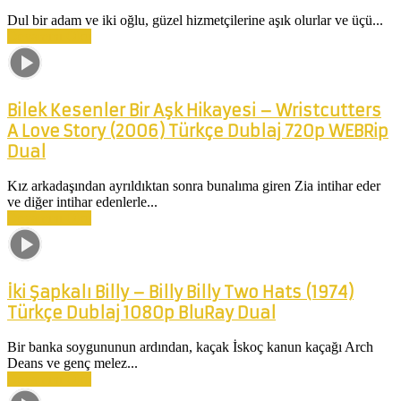
Dul bir adam ve iki oğlu, güzel hizmetçilerine aşık olurlar ve üçü...
Devamını Oku
Bilek Kesenler Bir Aşk Hikayesi – Wristcutters
A Love Story (2006) Türkçe Dublaj 720p WEBRip
Dual
Kız arkadaşından ayrıldıktan sonra bunalıma giren Zia intihar eder
ve diğer intihar edenlerle...
Devamını Oku
İki Şapkalı Billy – Billy Billy Two Hats (1974)
Türkçe Dublaj 1080p BluRay Dual
Bir banka soygununun ardından, kaçak İskoç kanun kaçağı Arch
Deans ve genç melez...
Devamını Oku