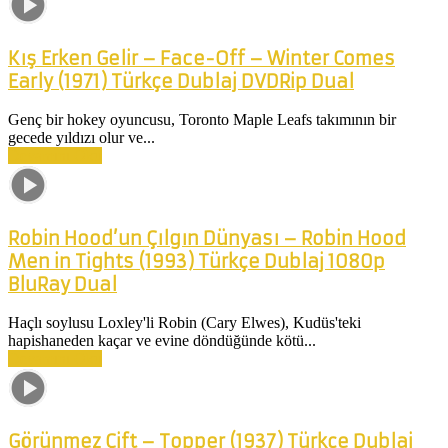
Kış Erken Gelir – Face-Off – Winter Comes
Early (1971) Türkçe Dublaj DVDRip Dual
Genç bir hokey oyuncusu, Toronto Maple Leafs takımının bir
gecede yıldızı olur ve...
Devamını Oku
Robin Hood’un Çılgın Dünyası – Robin Hood
Men in Tights (1993) Türkçe Dublaj 1080p
BluRay Dual
Haçlı soylusu Loxley'li Robin (Cary Elwes), Kudüs'teki
hapishaneden kaçar ve evine döndüğünde kötü...
Devamını Oku
Görünmez Çift – Topper (1937) Türkçe Dublaj