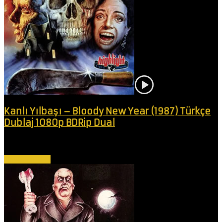
Kanlı Yılbaşı – Bloody New Year (1987) Türkçe
Dublaj 1080p BDRip Dual
Bir grup arkadaş, yılbaşı için süslenmiş bir ada oteline sığınır. Sorun
şu ki,...
Devamını Oku