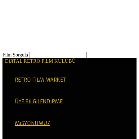
Film Sorgula
DiJiTAL RETRO FiLM KULÜBÜ
RETRO FiLM MARKET
ÜYE BİLGİLENDİRME
MiSYONUMUZ