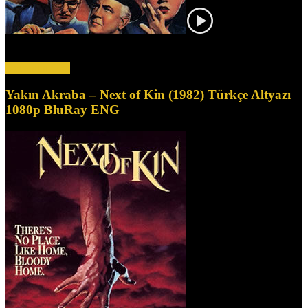
Kömür madeni işletmesinin sahibi, kardeş katli suçlamasıyla haksız
yere hapse atılır ve yan etkisi olarak giderek...
Devamını Oku
Yakın Akraba – Next of Kin (1982) Türkçe Altyazı
1080p BluRay ENG