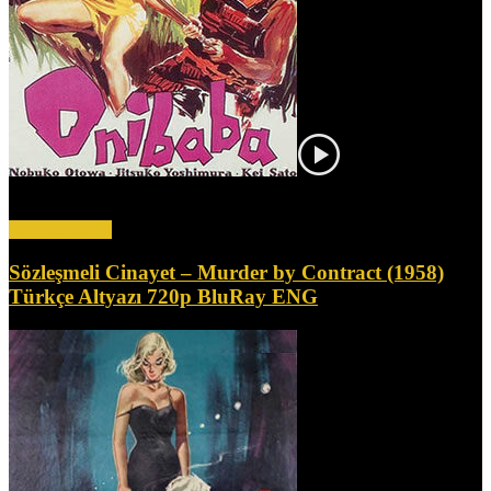
İki kadın samuray öldürüp eşyalarını satarak geçimlerini sağlıyor.
Kadınlardan biri komşusuyla ilişki yaşarken, diğeri tuhaf bir...
Devamını Oku
Sözleşmeli Cinayet – Murder by Contract (1958)
Türkçe Altyazı 720p BluRay ENG