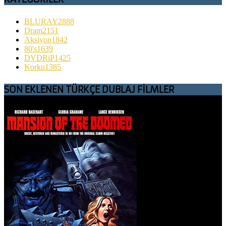
BLURAY
2888
Dram
2151
Aksiyon
1842
80's
1639
DVDRiP
1425
Korku
1385
SON EKLENEN TÜRKÇE DUBLAJ FİLMLER