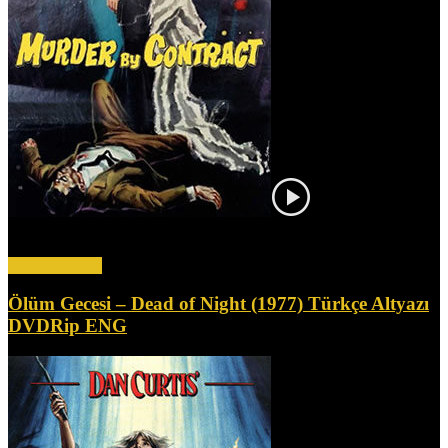
Bir kiralık katil olan Claude (Vince Edwards), kilit bir tanığın
infazını gerçekleştiremeyince, kendisi de öldürülmek üzere...
Devamını Oku
Ölüm Gecesi – Dead of Night (1977) Türkçe Altyazı
DVDRip ENG