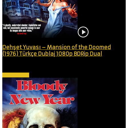
Dehşet Yuvası – Mansion of the Doomed
(1976) Türkçe Dublaj 1080p BDRip Dual
Deli bir doktor, kızının görme yeteneğini geri kazandırmak için akıl
almaz bir girişimle...
Devamını Oku