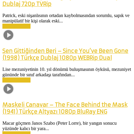
Dublaj 720p TVRip
Patrick, eski nişanlısının ortadan kaybolmasından sorumlu, sapık ve
manipülatif bir kişi olarak eski...
Devamını Oku
Sen Gittiğinden Beri – Since You’ve Been Gone
(1998) Türkçe Dublaj 1080p WEBRip Dual
Lise mezuniyetinin 10. yıl dönümü buluşmasının öyküsü, mezuniyet
gününde bir sınıf arkadaşı tarafından...
Devamını Oku
Maskeli Canavar – The Face Behind the Mask
(1941) Türkçe Altyazı 1080p BluRay ENG
Macar göçmen Janos Szabo (Peter Lorre), bir yangın sonucu
yüzünde kalıcı bir yara...
Devamını Oku