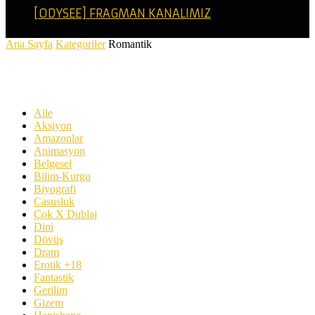
[ODYSEE] FRAGMAN KANALIMIZ
Ana Sayfa
Kategoriler
Romantik
Romantik
Aile
Aksiyon
Amazonlar
Animasyon
Belgesel
Bilim-Kurgu
Biyografi
Casusluk
Çok X Dublaj
Dini
Dövüş
Dram
Erotik +18
Fantastik
Gerilim
Gizem