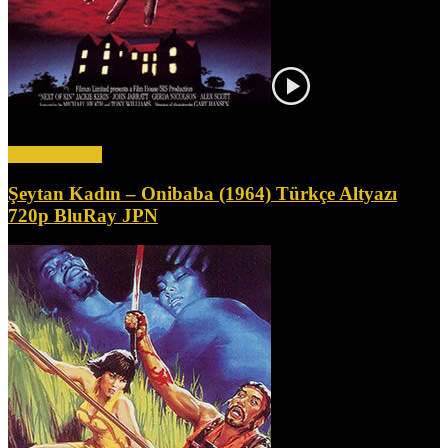
Bir yaşlılar bakım evinde, bir kız annesinin günlüğünü okur. Kısa
süre sonra, annenin günlüğünde bahsedilen olaylar...
Devamını Oku
Şeytan Kadın – Onibaba (1964) Türkçe Altyazı
720p BluRay JPN