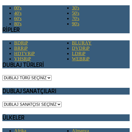
00's
30's
40's
50's
60's
70's
80's
90's
RİPLER
BDRiP
BLURAY
BRRiP
DVDRiP
HDTVRiP
LDRiP
VHSRiP
WEBRiP
DUBLAJ TÜRLERİ
DUBLAJ SANATÇILARI
ÜLKELER
Afrika
Almanya