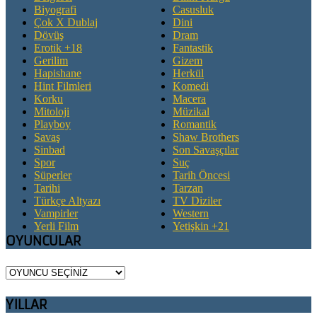
Biyografi
Casusluk
Çok X Dublaj
Dini
Dövüş
Dram
Erotik +18
Fantastik
Gerilim
Gizem
Hapishane
Herkül
Hint Filmleri
Komedi
Korku
Macera
Mitoloji
Müzikal
Playboy
Romantik
Savaş
Shaw Brothers
Sinbad
Son Savaşçılar
Spor
Suç
Süperler
Tarih Öncesi
Tarihi
Tarzan
Türkçe Altyazı
TV Diziler
Vampirler
Western
Yerli Film
Yetişkin +21
OYUNCULAR
YILLAR