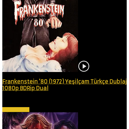
Frankenstein ’80 (1972) Yeşilçam Türkçe Dublaj
1080p BDRip Dual
Deli bir bilim adamı "Mosaico" adında bir canavar yaratır ve bu
canavar...
Devamını Oku