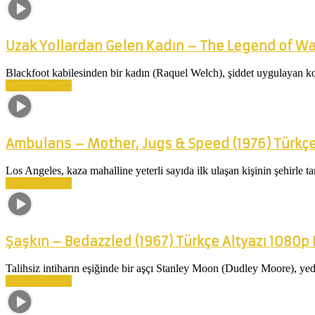
Uzak Yollardan Gelen Kadın – The Legend of Wa
Blackfoot kabilesinden bir kadın (Raquel Welch), şiddet uygulayan koc
Devamını Oku
Ambulans – Mother, Jugs & Speed (1976) Türkç
Los Angeles, kaza mahalline yeterli sayıda ilk ulaşan kişinin şehirle tam
Devamını Oku
Şaşkın – Bedazzled (1967) Türkçe Altyazı 1080p
Talihsiz intiharın eşiğinde bir aşçı Stanley Moon (Dudley Moore), yedi
Devamını Oku