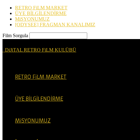
RETRO FiLM MARKET
ÜYE BİLGİLENDİRME
MiSYONUMUZ
[ODYSEE] FRAGMAN KANALIMIZ
Film Sorgula
DiJiTAL RETRO FiLM KULÜBÜ
RETRO FiLM MARKET
ÜYE BİLGİLENDİRME
MiSYONUMUZ