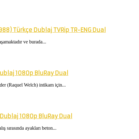
988) Türkçe Dublaj TVRip TR-ENG Dual
şamaktadır ve burada...
Dublaj 1080p BluRay Dual
der (Raquel Welch) intikam için...
 Dublaj 1080p BluRay Dual
ış sırasında ayakları beton...