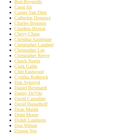
Burt Reynolds
Carol Alt
Casper Van Dien
Catherine Deneuve
Charles Bronson
Charlton Heston
Chevy Chase
Christina Applegate
Christopher Lambert
Christopher Lee
Christopher Reeve
Chuck Norris
Clark Gable
Clint Eastwood
Cynthia Rothrock
Dan Aykroyd
Daniel Bernhardt
Danny DeVito
David Carradine
David Hasselhoff
Dean Martin
Demi Moore
Dolph Lundgren
Don Wilson
Donnie Yen