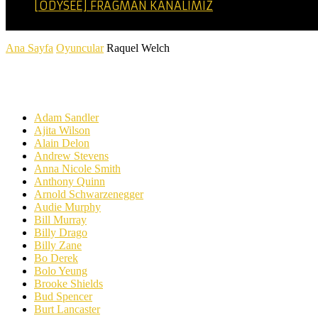
[ODYSEE] FRAGMAN KANALIMIZ
Ana Sayfa
Oyuncular
Raquel Welch
Raquel Welch
Adam Sandler
Ajita Wilson
Alain Delon
Andrew Stevens
Anna Nicole Smith
Anthony Quinn
Arnold Schwarzenegger
Audie Murphy
Bill Murray
Billy Drago
Billy Zane
Bo Derek
Bolo Yeung
Brooke Shields
Bud Spencer
Burt Lancaster