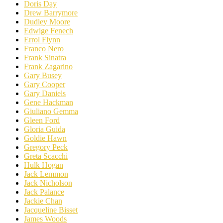
Doris Day
Drew Barrymore
Dudley Moore
Edwige Fenech
Errol Flynn
Franco Nero
Frank Sinatra
Frank Zagarino
Gary Busey
Gary Cooper
Gary Daniels
Gene Hackman
Giuliano Gemma
Gleen Ford
Gloria Guida
Goldie Hawn
Gregory Peck
Greta Scacchi
Hulk Hogan
Jack Lemmon
Jack Nicholson
Jack Palance
Jackie Chan
Jacqueline Bisset
James Woods