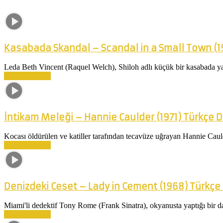
Kasabada Skandal – Scandal in a Small Town (1
Leda Beth Vincent (Raquel Welch), Shiloh adlı küçük bir kasabada ya
Devamını Oku
İntikam Meleği – Hannie Caulder (1971) Türkçe 
Kocası öldürülen ve katiller tarafından tecavüze uğrayan Hannie Caul
Devamını Oku
Denizdeki Ceset – Lady in Cement (1968) Türkçe
Miami'li dedektif Tony Rome (Frank Sinatra), okyanusta yaptığı bir dal
Devamını Oku