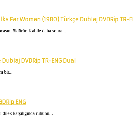
lks Far Woman (1980) Türkçe Dublaj DVDRip TR-
asını öldürür. Kabile daha sonra...
e Dublaj DVDRip TR-ENG Dual
 bir...
 BDRip ENG
 dilek karşılığında ruhunu...