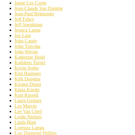
Jamie Lee Curtis
Jean-Claude Van Damme
Jean-Paul Belmondo
Jeff Fahey
Jeff Speakman
Jessica Lange
Joe Lara
John Candy
John Travolta
John Wayne
Katherine Heigl
Kathleen Turner
Kevin Sorbo
Kim Basinger
Kirk Douglas
Kirsten Dunst
Klaus Kinski
Kurt Russell
Laura Gemser
Lee Marvin
Lee Van Cleef
Leslie Nielsen
Linda Blair
Lorenzo Lamas
Lou Diamond Phillips