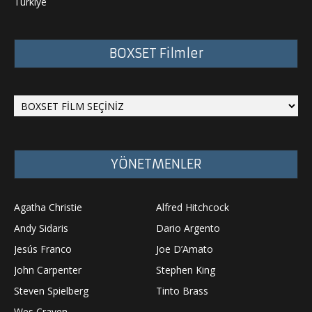
Türkiye
BOXSET Filmler
YÖNETMENLER
Agatha Christie
Alfred Hitchcock
Andy Sidaris
Dario Argento
Jesús Franco
Joe D’Amato
John Carpenter
Stephen King
Steven Spielberg
Tinto Brass
Wes Craven