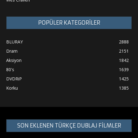
POPÜLER KATEGORİLER
BLURAY
2888
Dram
2151
Aksiyon
1842
80's
1639
DVDRiP
1425
Korku
1385
SON EKLENEN TÜRKÇE DUBLAJ FİLMLER