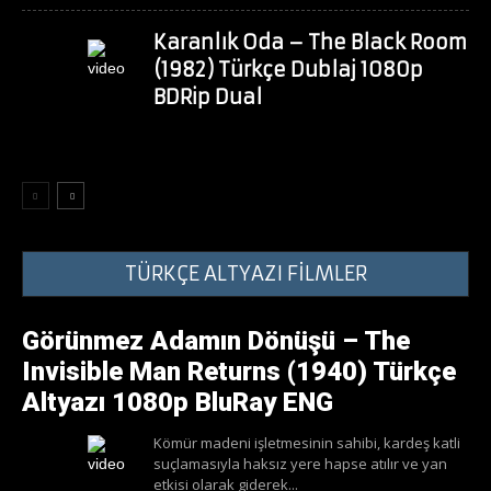
Karanlık Oda – The Black Room
(1982) Türkçe Dublaj 1080p
BDRip Dual
TÜRKÇE ALTYAZI FİLMLER
Görünmez Adamın Dönüşü – The
Invisible Man Returns (1940) Türkçe
Altyazı 1080p BluRay ENG
Kömür madeni işletmesinin sahibi, kardeş katli
suçlamasıyla haksız yere hapse atılır ve yan
etkisi olarak giderek...