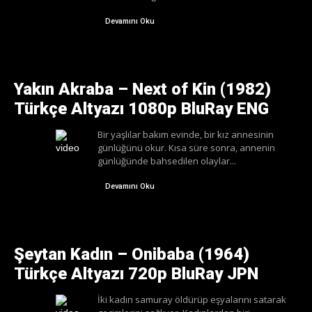
Devamını Oku
Yakın Akraba – Next of Kin (1982)
Türkçe Altyazı 1080p BluRay ENG
Bir yaşlılar bakım evinde, bir kız annesinin
günlüğünü okur. Kısa süre sonra, annenin
günlüğünde bahsedilen olaylar...
Devamını Oku
Şeytan Kadın – Onibaba (1964)
Türkçe Altyazı 720p BluRay JPN
İki kadın samuray öldürüp eşyalarını satarak