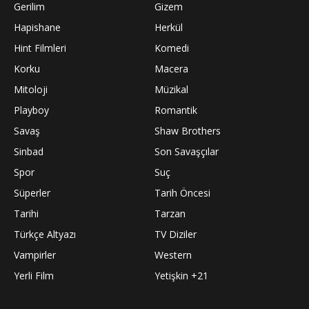
Gerilim
Gizem
Hapishane
Herkül
Hint Filmleri
Komedi
Korku
Macera
Mitoloji
Müzikal
Playboy
Romantik
Savaş
Shaw Brothers
Sinbad
Son Savaşçılar
Spor
Suç
Süperler
Tarih Öncesi
Tarihi
Tarzan
Türkçe Altyazı
TV Diziler
Vampirler
Western
Yerli Film
Yetişkin +21