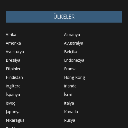
ÜLKELER
Afrika
Almanya
Amerika
Avustralya
Avusturya
Belçika
Brezilya
Endonezya
Filipinler
Fransa
Hindistan
Hong Kong
İngiltere
İrlanda
İspanya
İsrail
İsveç
İtalya
Japonya
Kanada
Nikaragua
Rusya