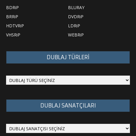
BDRiP
BLURAY
BRRiP
DVDRiP
HDTVRiP
LDRiP
VHSRiP
WEBRiP
DUBLAJ TÜRLERİ
DUBLAJ SANATÇILARI