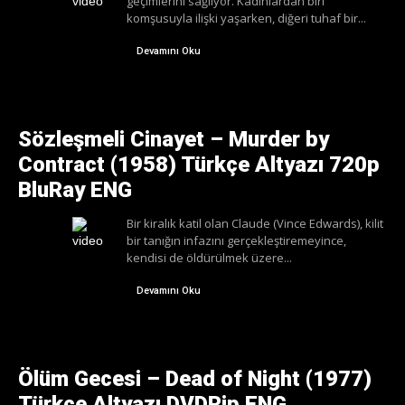
geçimlerini sağlıyor. Kadınlardan biri
komşusuyla ilişki yaşarken, diğeri tuhaf bir...
Devamını Oku
Sözleşmeli Cinayet – Murder by
Contract (1958) Türkçe Altyazı 720p
BluRay ENG
Bir kiralık katil olan Claude (Vince Edwards), kilit
bir tanığın infazını gerçekleştiremeyince,
kendisi de öldürülmek üzere...
Devamını Oku
Ölüm Gecesi – Dead of Night (1977)
Türkçe Altyazı DVDRip ENG