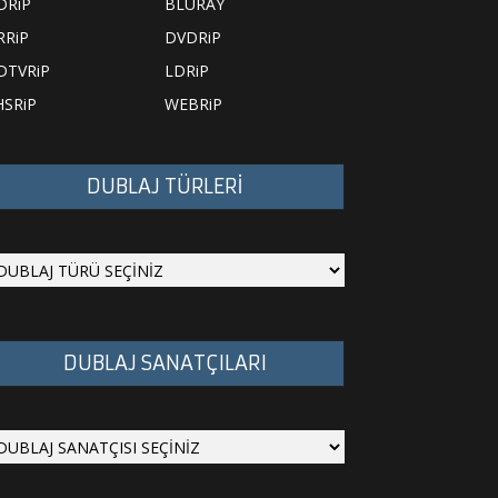
DRiP
BLURAY
RRiP
DVDRiP
DTVRiP
LDRiP
HSRiP
WEBRiP
DUBLAJ TÜRLERİ
DUBLAJ SANATÇILARI