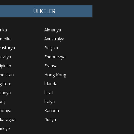
ÜLKELER
rika
Almanya
merika
Avustralya
vusturya
Belçika
ezilya
Endonezya
lipinler
Fransa
ndistan
Hong Kong
giltere
İrlanda
spanya
İsrail
veç
İtalya
aponya
Kanada
ikaragua
Rusya
rkiye