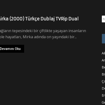
Ar
irka (2000) Türkçe Dublaj TVRip Dual
ğların tepesindeki bir çiftlikte yaşayan insanların
ole hayatları, Mirka adında on yaşındaki bir...
Devamını Oku
Ai
A
Be
Bi
Ço
D
Er
Ge