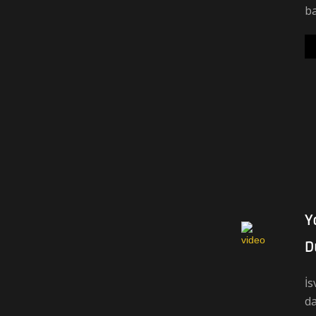
ba
Y
D
İs
da