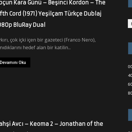
oçun Kara Günü – Beşinci Kordon – The
ifth Cord (1971) Yeşilçam Türkçe Dublaj
080p BluRay Dual
kırı, çok içki içen bir gazeteci (Franco Nero),
nıdıklarını hedef alan bir katilin...
Devamını Oku
00
40
60
80
ahşi Avcı – Keoma 2 – Jonathan of the