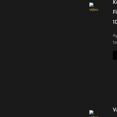
K
F
1
Ay
ta
V