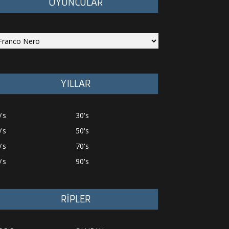
OYUNCULAR
YILLAR
's
30's
's
50's
's
70's
's
90's
RİPLER