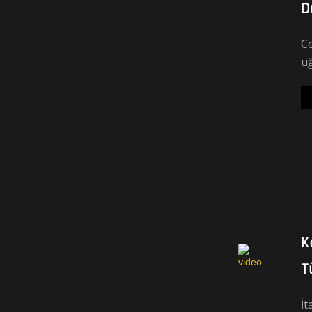
D
Ce
uğ
K
T
İt