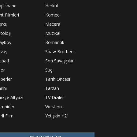
apishane
Herkül
nt Filmleri
Komedi
orku
Macera
toloji
Müzikal
layboy
Romantik
avaş
Shaw Brothers
inbad
Son Savaşçılar
por
Suç
perler
Tarih Öncesi
rihi
Tarzan
rkçe Altyazı
TV Diziler
mpirler
Western
rli Film
Yetişkin +21