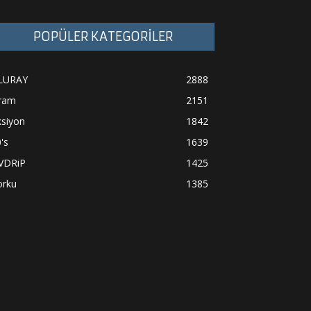
POPÜLER KATEGORİLER
LURAY
2888
ram
2151
ksiyon
1842
's
1639
VDRiP
1425
orku
1385