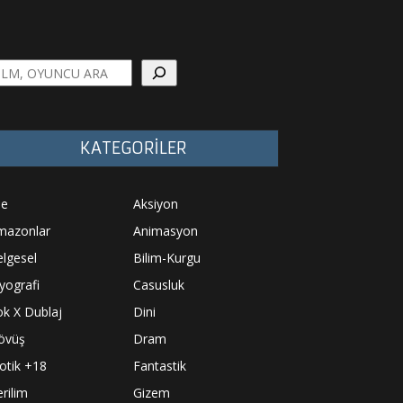
a
KATEGORİLER
le
Aksiyon
mazonlar
Animasyon
lgesel
Bilim-Kurgu
yografi
Casusluk
k X Dublaj
Dini
övüş
Dram
otik +18
Fantastik
rilim
Gizem