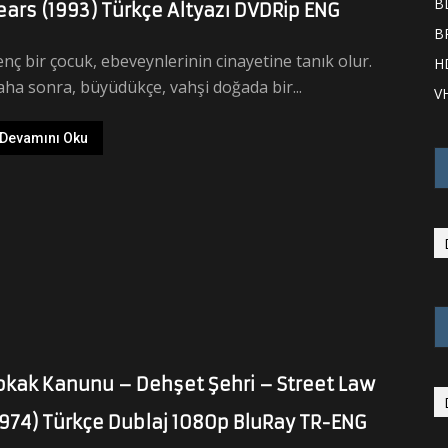
B
ears (1993) Türkçe Altyazı DVDRip ENG
B
nç bir çocuk, ebeveynlerinin cinayetine tanık olur.
H
ha sonra, büyüdükçe, vahşi doğada bir...
V
Devamını Oku
okak Kanunu – Dehşet Şehri – Street Law
1974) Türkçe Dublaj 1080p BluRay TR-ENG