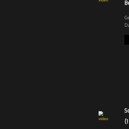
B
Ge
Da
S
(