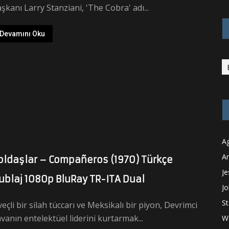
şkanı Larry Stanziani, 'The Cobra' adı...
Devamını Oku
Ag
An
oldaşlar – Compañeros (1970) Türkçe
Je
ublaj 1080p BluRay TR-ITA Dual
Jo
St
veçli bir silah tüccarı ve Meksikalı bir piyon, Devrimci
vanın entelektüel liderini kurtarmak...
W