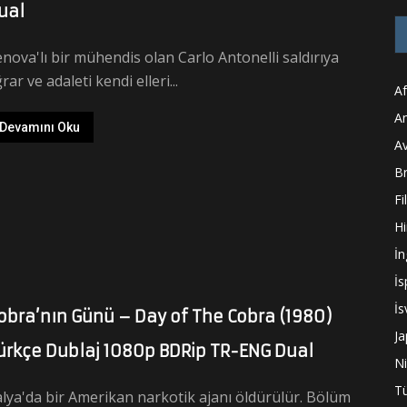
ual
nova'lı bir mühendis olan Carlo Antonelli saldırıya
rar ve adaleti kendi elleri...
Af
A
Devamını Oku
A
Br
Fi
Hi
İn
İ
İs
obra’nın Günü – Day of The Cobra (1980)
J
ürkçe Dublaj 1080p BDRip TR-ENG Dual
N
Tü
alya'da bir Amerikan narkotik ajanı öldürülür. Bölüm