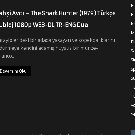
H
ahşi Avcı – The Shark Hunter (1979) Türkçe
Hi
K
ublaj 1080p WEB-DL TR-ENG Dual
Mi
rayipler'deki bir adada yaşayan ve köpekbalıklarını
P
ldürmeye kendini adamış huysuz bir münzevi
S
ranco...
S
S
Devamını Oku
Sü
Ta
Tü
Va
Ye