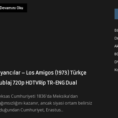
Devamını Oku
B
D
A
80
D
K
syancılar – Los Amigos (1973) Türkçe
ublaj 720p HDTVRip TR-ENG Dual
eksas Cumhuriyeti 1836'da Meksika'dan
ğımsızlığını kazanır, ancak siyasi ortam belirsiz
duğundan Cumhuriyet, Erastus...