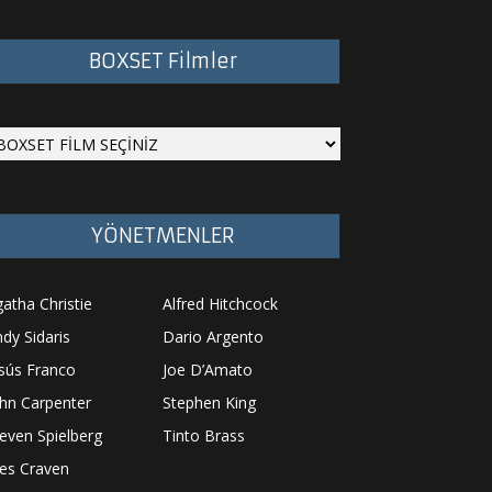
BOXSET Filmler
YÖNETMENLER
atha Christie
Alfred Hitchcock
dy Sidaris
Dario Argento
sús Franco
Joe D’Amato
hn Carpenter
Stephen King
even Spielberg
Tinto Brass
es Craven