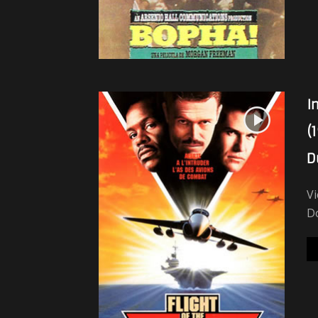
I
(
D
Vi
Do