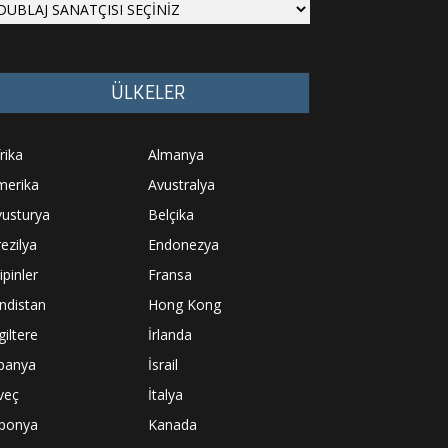
ÜLKELER
rika
Almanya
merika
Avustralya
vusturya
Belçika
ezilya
Endonezya
lipinler
Fransa
ndistan
Hong Kong
giltere
İrlanda
spanya
İsrail
veç
İtalya
aponya
Kanada