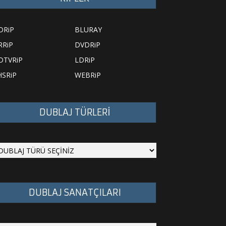
DRiP
BLURAY
RRiP
DVDRiP
DTVRiP
LDRiP
HSRiP
WEBRiP
DUBLAJ TÜRLERİ
DUBLAJ SANATÇILARI