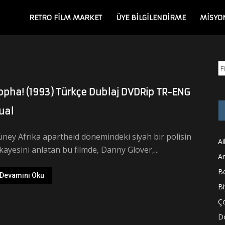
RETRO FILM MARKET
ÜYE BİLGİLENDİRME
MISYO
Ar
opha! (1993) Türkçe Dublaj DVDRip TR-ENG
ual
ney Afrika apartheid dönemindeki siyah bir polisin
Ai
kayesini anlatan bu filmde, Danny Glover,...
A
Be
Devamını Oku
Bi
Ço
D