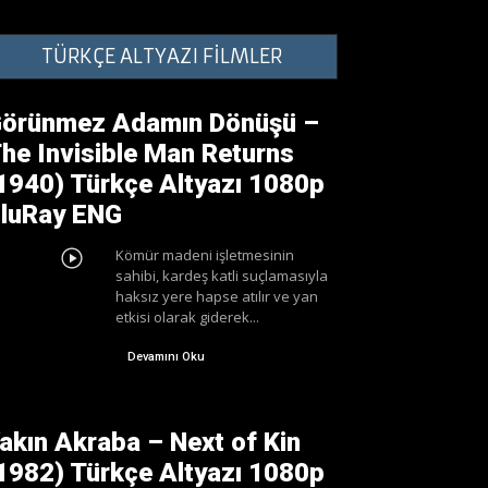
TÜRKÇE ALTYAZI FİLMLER
örünmez Adamın Dönüşü –
he Invisible Man Returns
1940) Türkçe Altyazı 1080p
luRay ENG
Kömür madeni işletmesinin
sahibi, kardeş katli suçlamasıyla
haksız yere hapse atılır ve yan
etkisi olarak giderek...
Devamını Oku
akın Akraba – Next of Kin
1982) Türkçe Altyazı 1080p