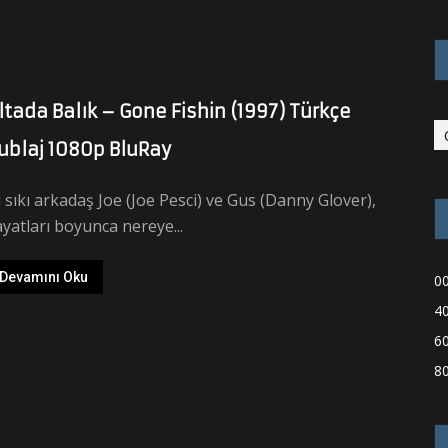
ltada Balık – Gone Fishin (1997) Türkçe
ublaj 1080p BluRay
i sıkı arkadaş Joe (Joe Pesci) ve Gus (Danny Glover),
yatları boyunca nereye...
Devamını Oku
00
40
60
80