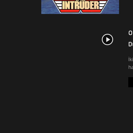
O
D
İk
ha