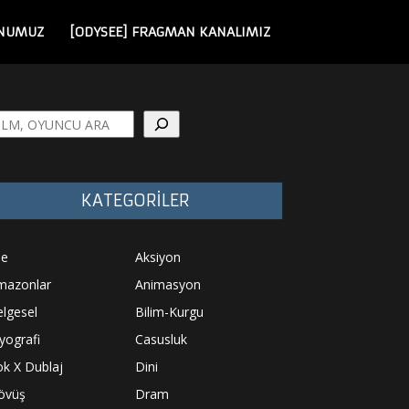
NUMUZ
[ODYSEE] FRAGMAN KANALIMIZ
a
KATEGORİLER
le
Aksiyon
mazonlar
Animasyon
lgesel
Bilim-Kurgu
yografi
Casusluk
k X Dublaj
Dini
övüş
Dram