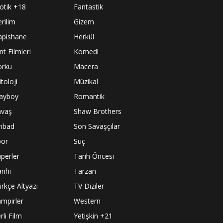
otik +18
Fantastik
rilim
Gizem
apishane
Herkül
nt Filmleri
Komedi
orku
Macera
toloji
Müzikal
layboy
Romantik
avaş
Shaw Brothers
inbad
Son Savaşçılar
por
Suç
perler
Tarih Öncesi
rihi
Tarzan
rkçe Altyazı
TV Diziler
mpirler
Western
rli Film
Yetişkin +21