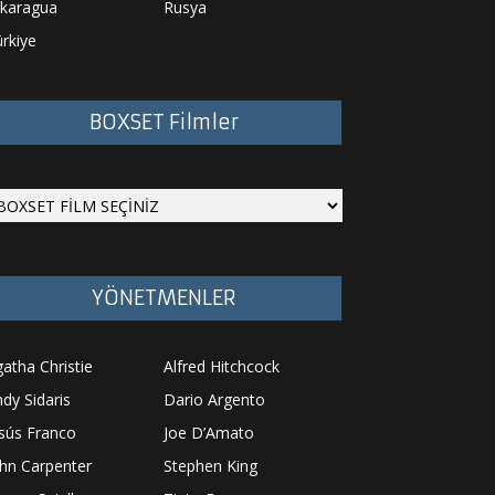
ikaragua
Rusya
rkiye
BOXSET Filmler
YÖNETMENLER
atha Christie
Alfred Hitchcock
dy Sidaris
Dario Argento
sús Franco
Joe D’Amato
hn Carpenter
Stephen King