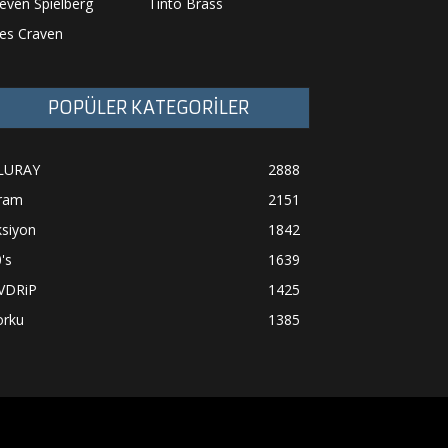
even Spielberg
Tinto Brass
es Craven
POPÜLER KATEGORİLER
LURAY
2888
ram
2151
ksiyon
1842
's
1639
VDRiP
1425
orku
1385