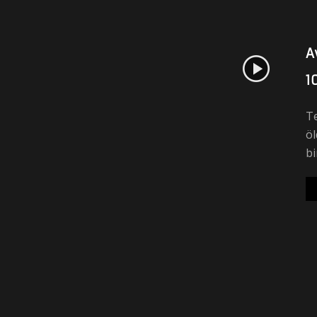
A
1
T
öl
bi