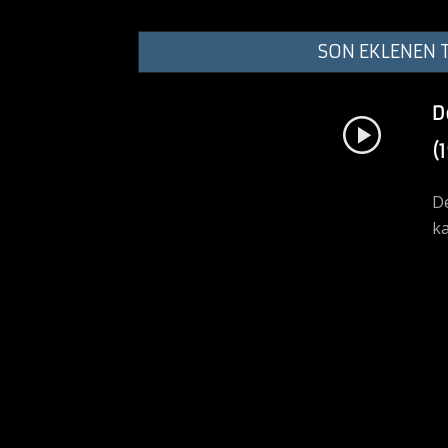
SON EKLENEN 
D
(
De
ka