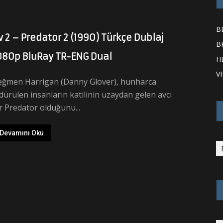
B
v 2 – Predator 2 (1990) Türkçe Dublaj
B
080p BluRay TR-ENG Dual
H
V
eğmen Harrigan (Danny Glover), hunharca
dürülen insanların katilinin uzaydan gelen avcı
r Predator olduğunu...
Devamını Oku