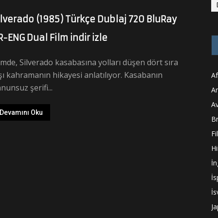
ilverado (1985) Türkçe Dublaj 720 BluRay
R-ENG Dual Film indir izle
lmde, Silverado kasabasına yolları düşen dört sıra
şı kahramanın hikayesi anlatılıyor. Kasabanın
Af
nunsuz şerifi...
A
A
Devamını Oku
Br
Fi
Hi
İn
İ
İs
J