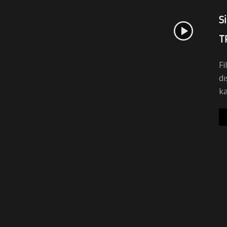
S
T
Fi
dı
ka