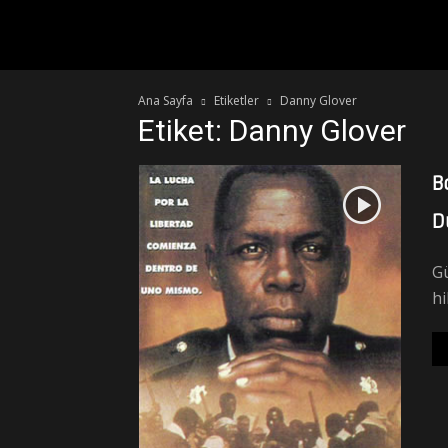
DiJiTAL
Ana Sayfa
Etiketler
Danny Glover
RETRO
Etiket: Danny Glover
FiLM
B
D
KULÜBÜ
Gü
hi