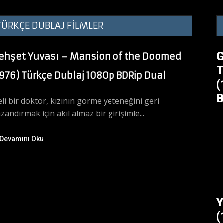
TÜRKÇE DUBLAJ FİLMLER
G
ehşet Yuvası – Mansion of the Doomed
T
1976) Türkçe Dublaj 1080p BDRip Dual
(
B
li bir doktor, kızının görme yeteneğini geri
zandırmak için akıl almaz bir girişimle...
Devamını Oku
Y
(