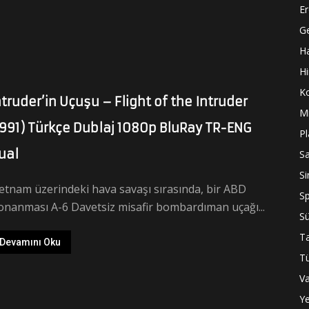
Er
Ge
H
Hi
K
ntruder’in Uçuşu – Flight of the Intruder
Mi
1991) Türkçe Dublaj 1080p BluRay TR-ENG
P
ual
S
S
etnam üzerindeki hava savaşı sırasında, bir ABD
S
nanması A-6 Davetsiz misafir bombardıman uçağı...
Sü
Ta
Devamını Oku
Tü
Va
Ye