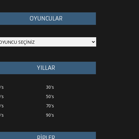
OYUNCULAR
YILLAR
's
30's
's
50's
's
70's
's
90's
RİPLER