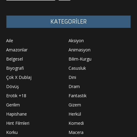
KATEGORİLER
Aile
Aksiyon
Amazonlar
Animasyon
Belgesel
Bilim-Kurgu
Biyografi
Casusluk
Çok X Dublaj
Dini
Dövüş
Dram
Erotik +18
Fantastik
Gerilim
Gizem
Hapishane
Herkül
Hint Filmleri
Komedi
Korku
Macera