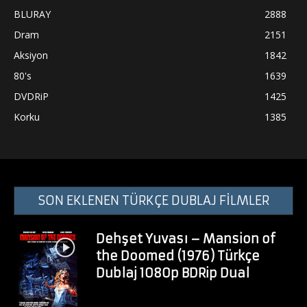
BLURAY
2888
Dram
2151
Aksiyon
1842
80's
1639
DVDRiP
1425
Korku
1385
SON EKLENEN TÜRKÇE DUBLAJ FİLMLER
Dehşet Yuvası – Mansion of
the Doomed (1976) Türkçe
Dublaj 1080p BDRip Dual