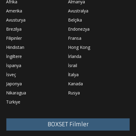
Afrika
Almanya
Amerika
Avustralya
Avusturya
Belçika
Brezilya
Endonezya
Filipinler
Fransa
Hindistan
Hong Kong
İngiltere
İrlanda
İspanya
İsrail
İsveç
İtalya
Japonya
Kanada
Nikaragua
Rusya
Türkiye
BOXSET Filmler