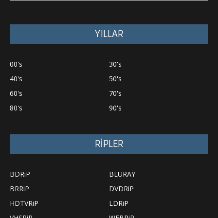
YILLAR
00's
30's
40's
50's
60's
70's
80's
90's
RİPLER
BDRiP
BLURAY
BRRiP
DVDRiP
HDTVRiP
LDRiP
VHSRiP
WEBRiP