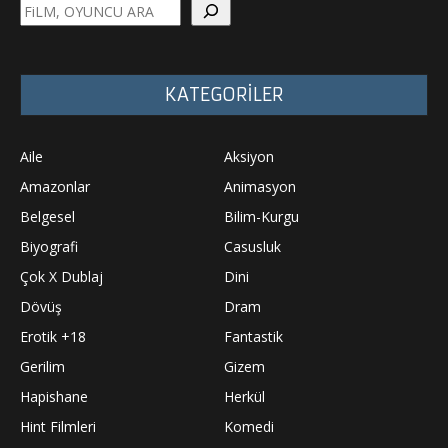
Ara
KATEGORİLER
Aile
Aksiyon
Amazonlar
Animasyon
Belgesel
Bilim-Kurgu
Biyografi
Casusluk
Çok X Dublaj
Dini
Dövüş
Dram
Erotik +18
Fantastik
Gerilim
Gizem
Hapishane
Herkül
Hint Filmleri
Komedi