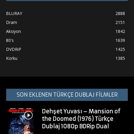
BLURAY
2888
Dram
2151
Aksiyon
1842
80's
1639
DVDRiP
1425
Korku
1385
SON EKLENEN TÜRKÇE DUBLAJ FİLMLER
Dehşet Yuvası – Mansion of
the Doomed (1976) Türkçe
Dublaj 1080p BDRip Dual