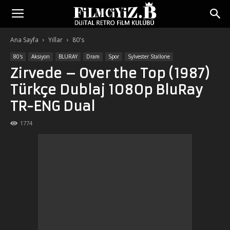
Ana Sayfa
Yıllar
80's
80's
Aksiyon
BLURAY
Dram
Spor
Sylvester Stallone
Zirvede – Over the Top (1987)
Türkçe Dublaj 1080p BluRay
TR-ENG Dual
1774