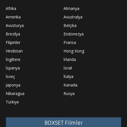
Afrika
Almanya
Amerika
Avustralya
Avusturya
Belçika
Brezilya
Endonezya
Filipinler
Fransa
Hindistan
Hong Kong
İngiltere
İrlanda
İspanya
İsrail
İsveç
İtalya
Japonya
Kanada
Nikaragua
Rusya
Türkiye
BOXSET Filmler