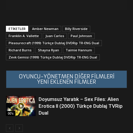
ETİKETLER
Amber Newman
Billy Riverside
Franklin A. Vallette
Juan Carlos
Paul Johnson
Pleasurecraft (1999) Türkçe Dublaj DVDRip TR-ENG Dual
Richard Burns
Shayna Ryan
Taimie Hannum
Zevk Gemisi (1999) Türkçe Dublaj DVDRip TR-ENG Dual
OYUNCU-YÖNETMEN DİĞER FİLMLERİ
YENİ EKLENEN FİLMLER
Doyumsuz Yaratık – Sex Files: Alien
Erotica II (2000) Türkçe Dublaj TVRip
Dual
00's