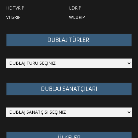
HDTVRiP
LDRiP
VHSRiP
WEBRiP
DUBLAJ TÜRLERİ
DUBLAJ SANATÇILARI
ÜLKELER