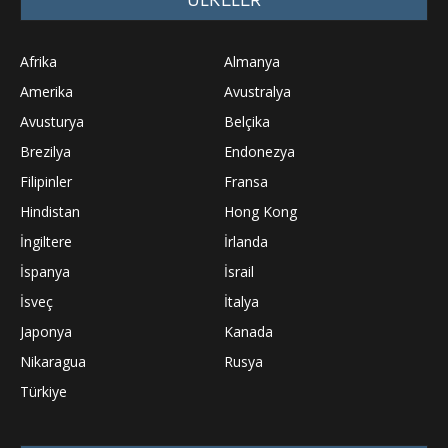
Afrika
Almanya
Amerika
Avustralya
Avusturya
Belçika
Brezilya
Endonezya
Filipinler
Fransa
Hindistan
Hong Kong
İngiltere
İrlanda
İspanya
İsrail
İsveç
İtalya
Japonya
Kanada
Nikaragua
Rusya
Türkiye