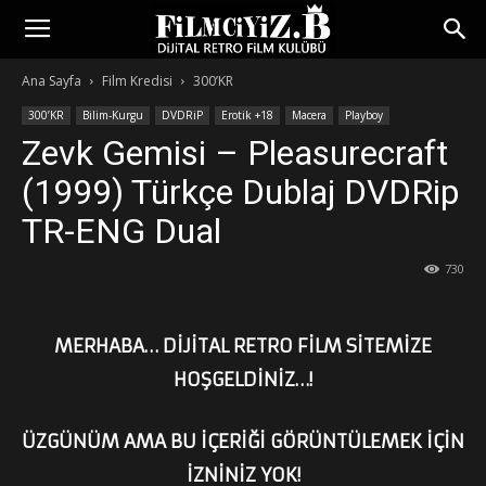
Ana Sayfa
Film Kredisi
300’KR
300’KR
Bilim-Kurgu
DVDRiP
Erotik +18
Macera
Playboy
Zevk Gemisi – Pleasurecraft
(1999) Türkçe Dublaj DVDRip
TR-ENG Dual
730
MERHABA… DİJİTAL RETRO FİLM SİTEMİZE
HOŞGELDİNİZ…!
ÜZGÜNÜM AMA BU İÇERİĞİ GÖRÜNTÜLEMEK İÇİN
İZNİNİZ YOK!