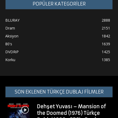
POPÜLER KATEGORİLER
BLURAY
2888
Dram
2151
Aksiyon
1842
80's
1639
DVDRiP
1425
Korku
1385
SON EKLENEN TÜRKÇE DUBLAJ FİLMLER
Dehşet Yuvası – Mansion of
the Doomed (1976) Türkçe