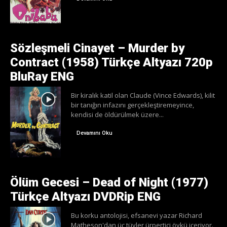
Sözleşmeli Cinayet – Murder by
Contract (1958) Türkçe Altyazı 720p
BluRay ENG
Bir kiralık katil olan Claude (Vince Edwards), kilit
bir tanığın infazını gerçekleştiremeyince,
kendisi de öldürülmek üzere...
Devamını Oku
Ölüm Gecesi – Dead of Night (1977)
Türkçe Altyazı DVDRip ENG
Bu korku antolojisi, efsanevi yazar Richard
Matheson'dan üç tüyler ürpertici öykü içeriyor.