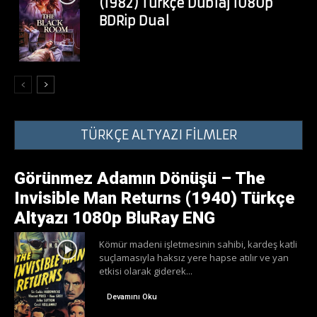
(1982) Türkçe Dublaj 1080p
BDRip Dual
TÜRKÇE ALTYAZI FİLMLER
Görünmez Adamın Dönüşü – The
Invisible Man Returns (1940) Türkçe
Altyazı 1080p BluRay ENG
Kömür madeni işletmesinin sahibi, kardeş katli
suçlamasıyla haksız yere hapse atılır ve yan
etkisi olarak giderek...
Devamını Oku