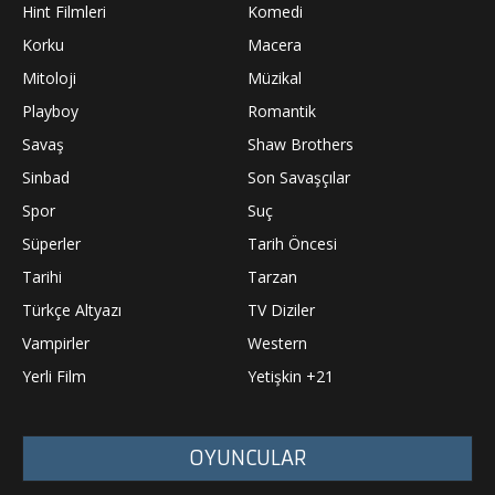
Hint Filmleri
Komedi
Korku
Macera
Mitoloji
Müzikal
Playboy
Romantik
Savaş
Shaw Brothers
Sinbad
Son Savaşçılar
Spor
Suç
Süperler
Tarih Öncesi
Tarihi
Tarzan
Türkçe Altyazı
TV Diziler
Vampirler
Western
Yerli Film
Yetişkin +21
OYUNCULAR