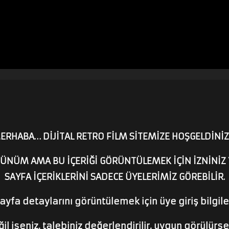
ERHABA… DİJİTAL RETRO FİLM SİTEMİZE HOŞGELDİNİZ
ÜNÜM AMA BU İÇERİĞİ GÖRÜNTÜLEMEK İÇİN İZNİNİZ 
SAYFA İÇERİKLERİNİ SADECE ÜYELERİMİZ GÖREBİLİR.
yfa detaylarını görüntülemek için üye giriş bilgileri
l iseniz, talebiniz değerlendirilir, uygun görülürse ü