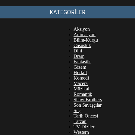
KATEGORİLER
Aksiyon
Animasyon
Bilim-Kurgu
Casusluk
Dini
Dram
Fantastik
Gizem
Herkül
Komedi
Macera
Müzikal
Romantik
Shaw Brothers
Son Savaşçılar
Suç
Tarih Öncesi
Tarzan
TV Diziler
Western