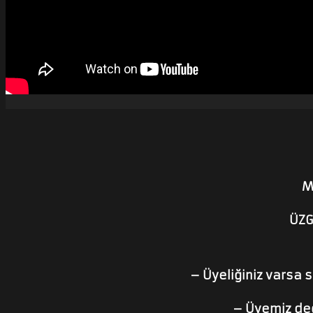
M
ÜZG
– Üyeliğiniz varsa sa
– Üyemiz deği