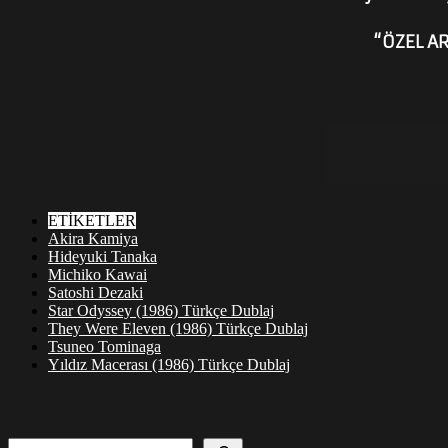
“ÖZEL AR
ETİKETLER
Akira Kamiya
Hideyuki Tanaka
Michiko Kawai
Satoshi Dezaki
Star Odyssey (1986) Türkçe Dublaj
They Were Eleven (1986) Türkçe Dublaj
Tsuneo Tominaga
Yıldız Macerası (1986) Türkçe Dublaj
Ara