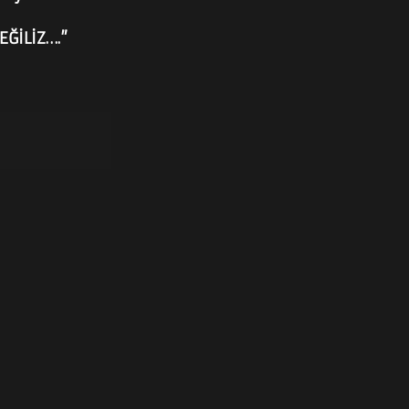
EĞİLİZ….”