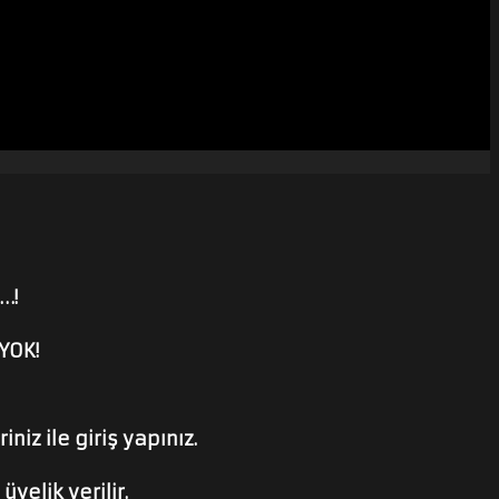
…!
YOK!
niz ile giriş yapınız.
yelik verilir.