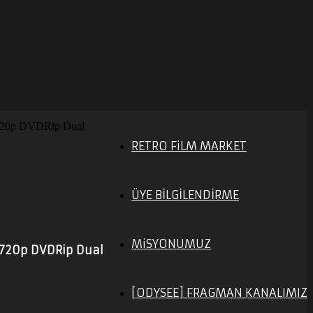
j 720p DVDRip Dual
RETRO FiLM MARKET
ÜYE BİLGİLENDİRME
MiSYONUMUZ
 720p DVDRip Dual
[ODYSEE] FRAGMAN KANALIMIZ