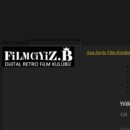
Film Sorgula
Ana Sayfa
Film Kredis
DiJiTAL
RETRO
FiLM
Yıl
126
KULÜBÜ