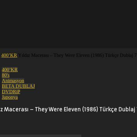
i
400’KR
Yıldız Macerası – They Were Eleven (1986) Türkçe Dubla
400’KR
80's
Animasyon
BETA DUBLAJ
DVDRiP
Japonya
dız Macerası – They Were Eleven (1986) Türkçe Dublaj