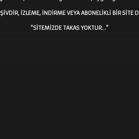
ŞİVDİR, İZLEME, İNDİRME VEYA ABONELİKLİ BİR SİTE D
“SİTEMİZDE TAKAS YOKTUR…”