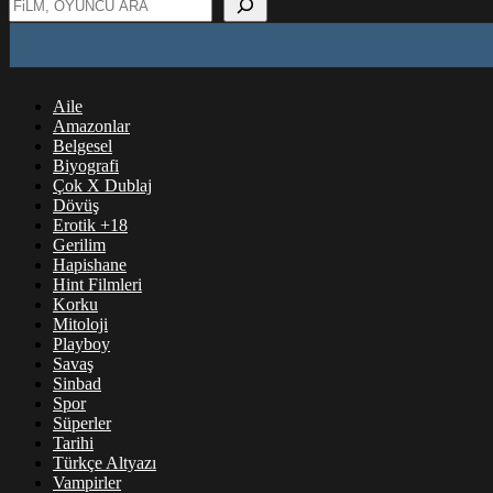
Aile
Amazonlar
Belgesel
Biyografi
Çok X Dublaj
Dövüş
Erotik +18
Gerilim
Hapishane
Hint Filmleri
Korku
Mitoloji
Playboy
Savaş
Sinbad
Spor
Süperler
Tarihi
Türkçe Altyazı
Vampirler