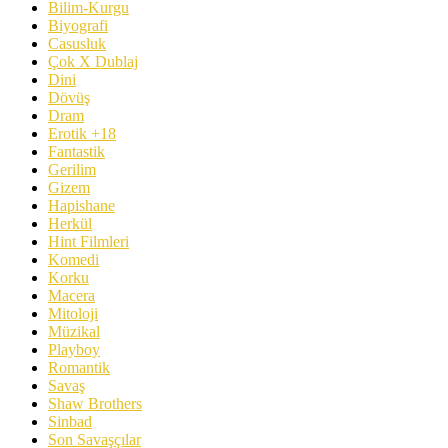
Bilim-Kurgu
Biyografi
Casusluk
Çok X Dublaj
Dini
Dövüş
Dram
Erotik +18
Fantastik
Gerilim
Gizem
Hapishane
Herkül
Hint Filmleri
Komedi
Korku
Macera
Mitoloji
Müzikal
Playboy
Romantik
Savaş
Shaw Brothers
Sinbad
Son Savaşçılar