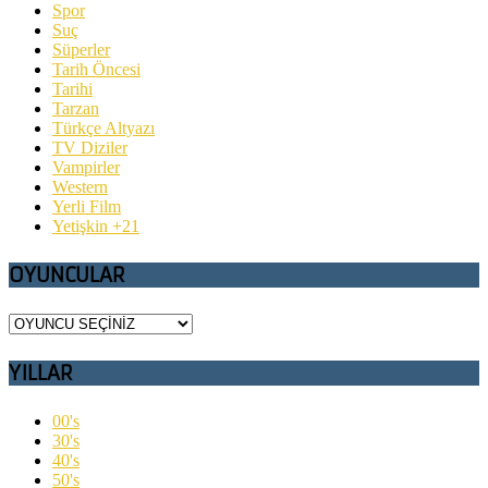
Spor
Suç
Süperler
Tarih Öncesi
Tarihi
Tarzan
Türkçe Altyazı
TV Diziler
Vampirler
Western
Yerli Film
Yetişkin +21
OYUNCULAR
YILLAR
00's
30's
40's
50's