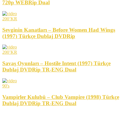
720p WEBRip Dual
200’KR
Sevginin Kanatları – Before Women Had Wings
(1997) Türkçe Dublaj DVDRip
200’KR
Savaş Oyunları – Hostile Intent (1997) Türkçe
Dublaj DVDRip TR-ENG Dual
90's
Vampirler Kulubü – Club Vampire (1998) Türkçe
Dublaj DVDRip TR-ENG Dual