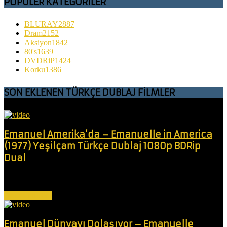
POPÜLER KATEGORİLER
BLURAY
2887
Dram
2152
Aksiyon
1842
80's
1639
DVDRiP
1424
Korku
1386
SON EKLENEN TÜRKÇE DUBLAJ FİLMLER
Emanuel Amerika’da – Emanuelle in America
(1977) Yeşilçam Türkçe Dublaj 1080p BDRip
Dual
Foto muhabiri Emanuelle (Laura Gemser), Amerika ve Avrupa'daki
zengin ve güçlü seks...
Devamını Oku
Emanuel Dünyayı Dolaşıyor – Emanuelle