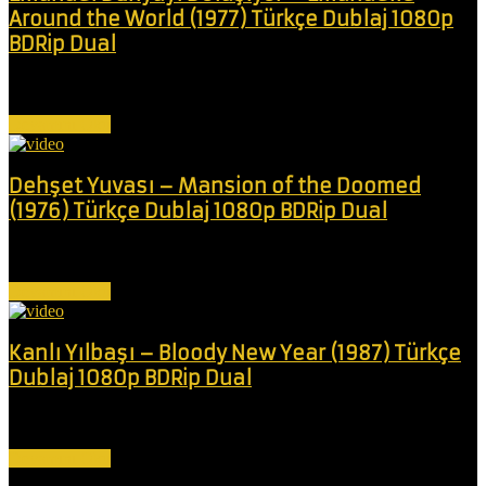
Around the World (1977) Türkçe Dublaj 1080p
BDRip Dual
Ünlü gazeteci Emanuelle, arkadaşı Cora Norman ile dünyanın çeşitli
yerlerinden kadınları kaçıran...
Devamını Oku
Dehşet Yuvası – Mansion of the Doomed
(1976) Türkçe Dublaj 1080p BDRip Dual
Deli bir doktor, kızının görme yeteneğini geri kazandırmak için akıl
almaz bir girişimle...
Devamını Oku
Kanlı Yılbaşı – Bloody New Year (1987) Türkçe
Dublaj 1080p BDRip Dual
Bir grup arkadaş, yılbaşı için süslenmiş bir ada oteline sığınır. Sorun
şu ki,...
Devamını Oku