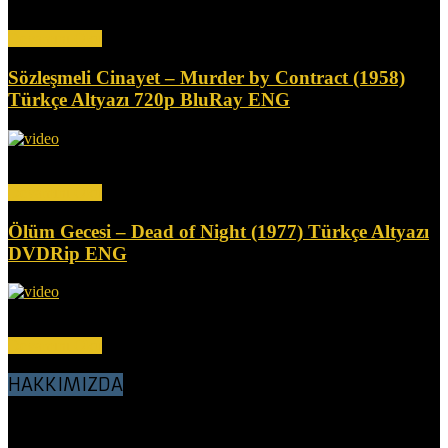
İki kadın samuray öldürüp eşyalarını satarak geçimlerini sağlıyor.
Kadınlardan biri komşusuyla ilişki yaşarken, diğeri tuhaf bir...
Devamını Oku
Sözleşmeli Cinayet – Murder by Contract (1958)
Türkçe Altyazı 720p BluRay ENG
Bir kiralık katil olan Claude (Vince Edwards), kilit bir tanığın
infazını gerçekleştiremeyince, kendisi de öldürülmek üzere...
Devamını Oku
Ölüm Gecesi – Dead of Night (1977) Türkçe Altyazı
DVDRip ENG
Bu korku antolojisi, efsanevi yazar Richard Matheson'dan üç tüyler
ürpertici öykü içeriyor. İlkinde, Frank (Ed Begley...
Devamını Oku
HAKKIMIZDA
Sevgili Nostalji Sever Dostlar, BluRay, WEBRip, DVDRip,
VHSRip kalitesinde her kategoriden Nostalji filmler, Türkçe Dublaj
ve Altyazı olarak sitemizde sunulmuştur. Amacımız nostalji filmleri