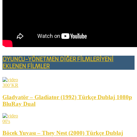
OYUNCU-YÖNETMEN DİĞER FİLMLERİ
YENİ
EKLENEN FİLMLER
300’KR
Gladyatör – Gladiator (1992) Türkçe Dublaj 1080p
BluRay Dual
00's
Böcek Yuvası – They Nest (2000) Türkçe Dublaj