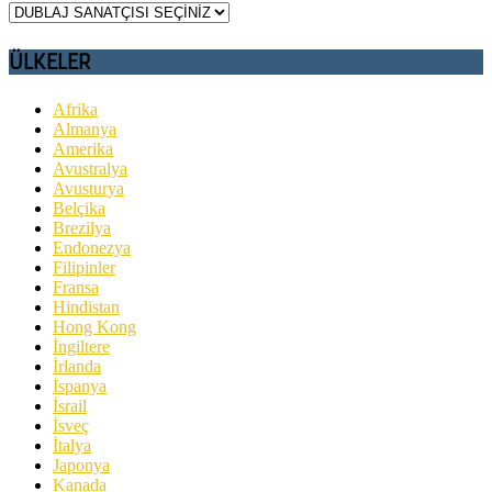
ÜLKELER
Afrika
Almanya
Amerika
Avustralya
Avusturya
Belçika
Brezilya
Endonezya
Filipinler
Fransa
Hindistan
Hong Kong
İngiltere
İrlanda
İspanya
İsrail
İsveç
İtalya
Japonya
Kanada