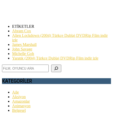
“SİTEMİZDE TAKAS YOKTUR…”
ETİKETLER
Abram Cox
Alien Lockdown (2004) Türkçe Dublaj DVDRip Film indir
izle
James Marshall
John Savage
Michelle Goh
Yaratık (2004) Türkçe Dublaj DVDRip Film indir izle
Ara
KATEGORİLER
Aile
Aksiyon
Amazonlar
Animasyon
Belgesel