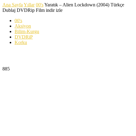
Ana Sayfa
Yıllar
00's
Yaratık – Alien Lockdown (2004) Türkçe
Dublaj DVDRip Film indir izle
00's
Aksiyon
Bilim-Kurgu
DVDRiP
Korku
Yaratık – Alien Lockdown (2004) Türkçe Dublaj
DVDRip Film indir izle
885