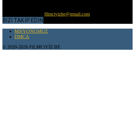
tozlu, küflü raflardan çıkartıp, günümüz koşullarına göre kaliteli bir
hale getirerek, sizlerle ve gelecek nesillerle buluşturmaktır.
Bizimle iletişime geç:
filmciyizbe@gmail.com
BIZI TAKIP EDIN
MiSYONUMUZ
DMCA
© 2020-2026 FiLMCiYİZ.BE