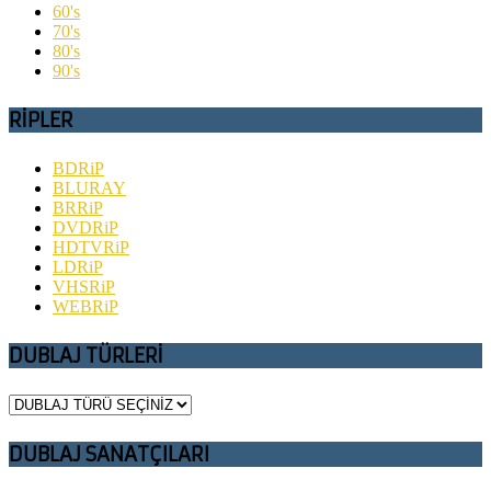
60's
70's
80's
90's
RİPLER
BDRiP
BLURAY
BRRiP
DVDRiP
HDTVRiP
LDRiP
VHSRiP
WEBRiP
DUBLAJ TÜRLERİ
DUBLAJ SANATÇILARI