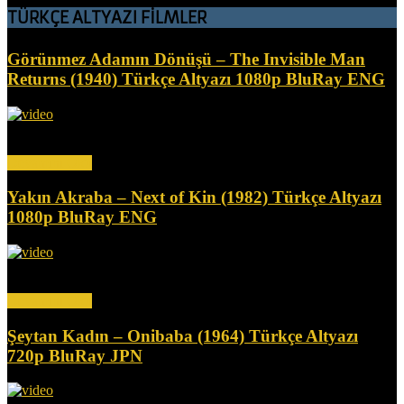
TÜRKÇE ALTYAZI FİLMLER
Görünmez Adamın Dönüşü – The Invisible Man
Returns (1940) Türkçe Altyazı 1080p BluRay ENG
Kömür madeni işletmesinin sahibi, kardeş katli suçlamasıyla haksız
yere hapse atılır ve yan etkisi olarak giderek...
Devamını Oku
Yakın Akraba – Next of Kin (1982) Türkçe Altyazı
1080p BluRay ENG
Bir yaşlılar bakım evinde, bir kız annesinin günlüğünü okur. Kısa
süre sonra, annenin günlüğünde bahsedilen olaylar...
Devamını Oku
Şeytan Kadın – Onibaba (1964) Türkçe Altyazı
720p BluRay JPN