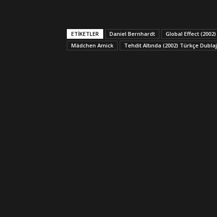
ETİKETLER
Daniel Bernhardt
Global Effect (200
Mädchen Amick
Tehdit Altında (2002) Türkçe Dubl