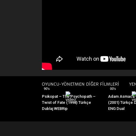
OYUNCU-YÖNETMEN DİĞER FİLMLERİ
YE
90's
00's
Psikopat – The Psychopath –
Adam Asmaca 
Twist of Fate (1998) Türkçe
(2001) Türkçe 
Dublaj WEBRip
ENG Dual