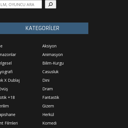
a
KATEGORİLER
le
Aksiyon
mazonlar
Animasyon
lgesel
Bilim-Kurgu
yografi
Casusluk
k X Dublaj
Dini
övüş
Dram
otik +18
Fantastik
rilim
Gizem
apishane
Herkül
nt Filmleri
Komedi