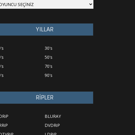
YILLAR
's
30's
's
50's
's
70's
's
90's
RİPLER
DRiP
BLURAY
RRiP
DVDRiP
DTVRiP
LDRiP