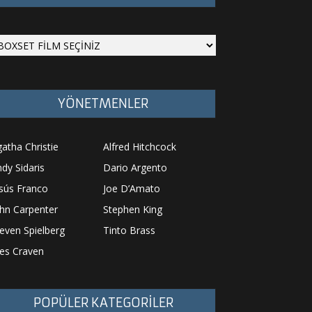
YÖNETMENLER
atha Christie
Alfred Hitchcock
dy Sidaris
Dario Argento
sús Franco
Joe D’Amato
hn Carpenter
Stephen King
even Spielberg
Tinto Brass
es Craven
POPÜLER KATEGORİLER