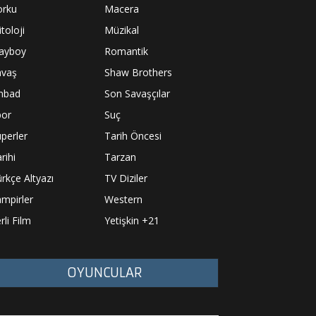
orku
Macera
toloji
Müzikal
layboy
Romantik
avaş
Shaw Brothers
inbad
Son Savaşçılar
por
Suç
perler
Tarih Öncesi
rihi
Tarzan
rkçe Altyazı
TV Diziler
mpirler
Western
rli Film
Yetişkin +21
OYUNCULAR