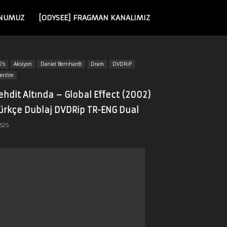
NUMUZ
[ODYSEE] FRAGMAN KANALIMIZ
0's
Aksiyon
Daniel Bernhardt
Dram
DVDRiP
erilim
ehdit Altında – Global Effect (2002)
ürkçe Dublaj DVDRip TR-ENG Dual
525