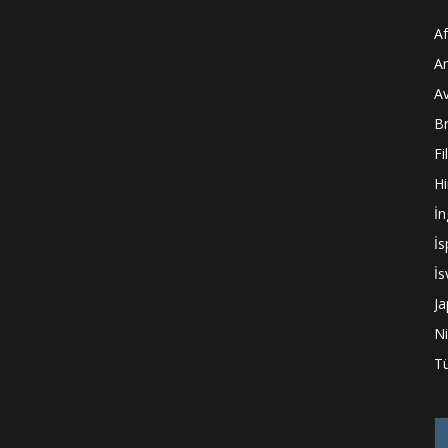
Af
A
A
Br
Fi
Hi
İn
İ
İs
J
N
Tü