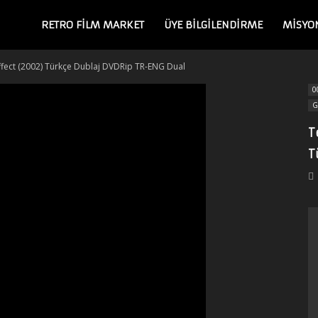
RETRO FILM MARKET
ÜYE BİLGİLENDİRME
MISYO
Effect (2002) Türkçe Dublaj DVDRip TR-ENG Dual
0
G
T
T