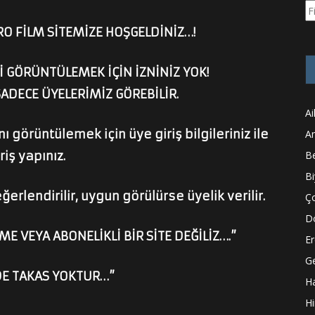
Ar
O FİLM SİTEMİZE HOŞGELDİNİZ…!
 GÖRÜNTÜLEMEK İÇİN İZNİNİZ YOK!
SADECE ÜYELERİMİZ GÖREBİLİR.
Ai
 görüntülemek için üye giriş bilgileriniz ile
A
riş yapınız.
Be
Bi
ğerlendirilir, uygun görülürse üyelik verilir.
Ço
D
ME VEYA ABONELİKLİ BİR SİTE DEĞİLİZ….”
Er
Ge
DE TAKAS YOKTUR…”
H
Hi