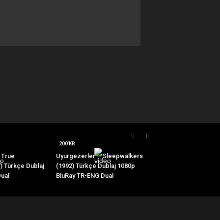
200’KR
 True
Uyurgezerler – Sleepwalkers
 Türkçe Dublaj
(1992) Türkçe Dublaj 1080p
ual
BluRay TR-ENG Dual