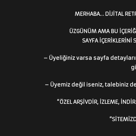
MERHABA… DİJİTAL RETR
ÜZGÜNÜM AMA BU İÇERİĞİ
SAYFA İÇERİKLERİNİ 
– Üyeliğiniz varsa sayfa detaylarını
gi
– Üyemiz değil iseniz, talebiniz de
“ÖZEL ARŞİVDİR, İZLEME, İNDİR
“SİTEMİZ