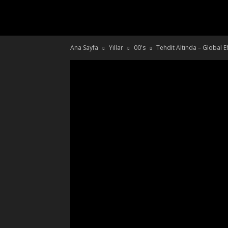
DiJiTAL
Ana Sayfa
Yıllar
00's
Tehdit Altında – Global 
RETRO
FiLM
KULÜBÜ