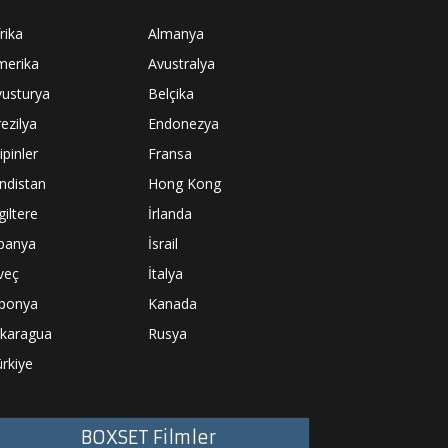
rika
Almanya
merika
Avustralya
vusturya
Belçika
ezilya
Endonezya
lipinler
Fransa
ndistan
Hong Kong
giltere
İrlanda
spanya
İsrail
veç
İtalya
aponya
Kanada
ikaragua
Rusya
rkiye
BOXSET Filmler