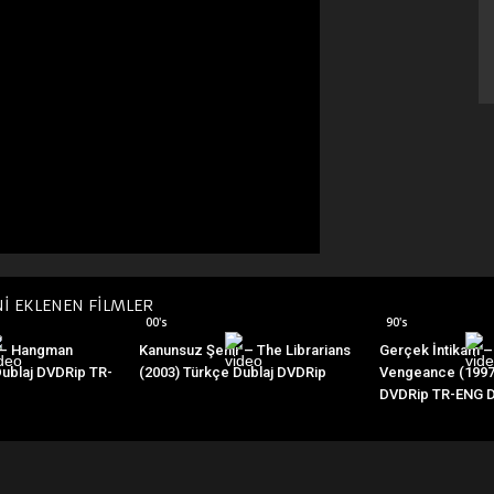
Nİ EKLENEN FİLMLER
00's
90's
– Hangman
Kanunsuz Şehir – The Librarians
Gerçek İntikam –
Dublaj DVDRip TR-
(2003) Türkçe Dublaj DVDRip
Vengeance (1997)
DVDRip TR-ENG D