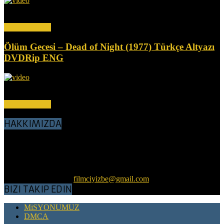
Bir kiralık katil olan Claude (Vince Edwards), kilit bir tanığın
infazını gerçekleştiremeyince, kendisi de öldürülmek üzere...
Devamını Oku
Ölüm Gecesi – Dead of Night (1977) Türkçe Altyazı
DVDRip ENG
Bu korku antolojisi, efsanevi yazar Richard Matheson'dan üç tüyler
ürpertici öykü içeriyor. İlkinde, Frank (Ed Begley...
Devamını Oku
HAKKIMIZDA
Sevgili Nostalji Sever Dostlar, BluRay, WEBRip, DVDRip,
VHSRip kalitesinde her kategoriden Nostalji filmler, Türkçe Dublaj
ve Altyazı olarak sitemizde sunulmuştur. Amacımız nostalji filmleri
tozlu, küflü raflardan çıkartıp, günümüz koşullarına göre kaliteli bir
hale getirerek, sizlerle ve gelecek nesillerle buluşturmaktır.
Bizimle iletişime geç:
filmciyizbe@gmail.com
BIZI TAKIP EDIN
MiSYONUMUZ
DMCA