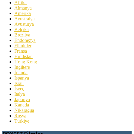
Afrika
Almanya
Amerika
Avustralya
Avusturya
Belçika
Brezilya
Endonezya
Filipinler
Fransa
Hindistan
Hong Kong
İngiltere
İrlanda
İspanya
İsrail
İsveç
İtalya
Japonya
Kanada
Nikaragua
Rusya
Türkiye