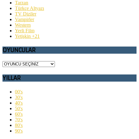
Tarzan
Türkçe Altyazı
TV Diziler
Vampirler
Western
Yerli Film
Yetişkin +21
OYUNCULAR
YILLAR
00's
30's
40's
50's
60's
70's
80's
90's