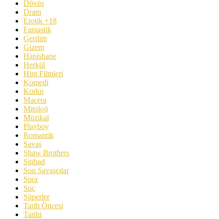
Dövüş
Dram
Erotik +18
Fantastik
Gerilim
Gizem
Hapishane
Herkül
Hint Filmleri
Komedi
Korku
Macera
Mitoloji
Müzikal
Playboy
Romantik
Savaş
Shaw Brothers
Sinbad
Son Savaşçılar
Spor
Suç
Süperler
Tarih Öncesi
Tarihi