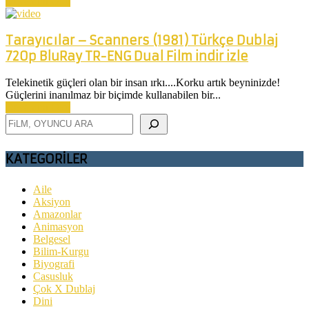
Devamını Oku
Tarayıcılar – Scanners (1981) Türkçe Dublaj
720p BluRay TR-ENG Dual Film indir izle
Telekinetik güçleri olan bir insan ırkı....Korku artık beyninizde!
Güçlerini inanılmaz bir biçimde kullanabilen bir...
Devamını Oku
Ara
KATEGORİLER
Aile
Aksiyon
Amazonlar
Animasyon
Belgesel
Bilim-Kurgu
Biyografi
Casusluk
Çok X Dublaj
Dini