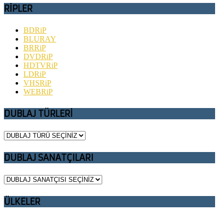
RİPLER
BDRiP
BLURAY
BRRiP
DVDRiP
HDTVRiP
LDRiP
VHSRiP
WEBRiP
DUBLAJ TÜRLERİ
DUBLAJ SANATÇILARI
ÜLKELER