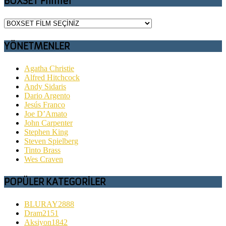
BOXSET Filmler
YÖNETMENLER
Agatha Christie
Alfred Hitchcock
Andy Sidaris
Dario Argento
Jesús Franco
Joe D’Amato
John Carpenter
Stephen King
Steven Spielberg
Tinto Brass
Wes Craven
POPÜLER KATEGORİLER
BLURAY
2888
Dram
2151
Aksiyon
1842