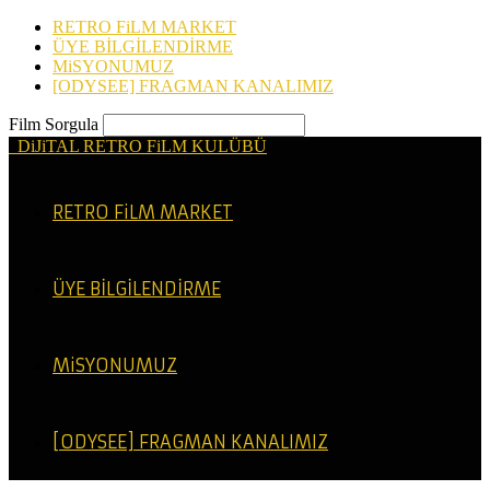
RETRO FiLM MARKET
ÜYE BİLGİLENDİRME
MiSYONUMUZ
[ODYSEE] FRAGMAN KANALIMIZ
Film Sorgula
DiJiTAL RETRO FiLM KULÜBÜ
RETRO FiLM MARKET
ÜYE BİLGİLENDİRME
MiSYONUMUZ
[ODYSEE] FRAGMAN KANALIMIZ