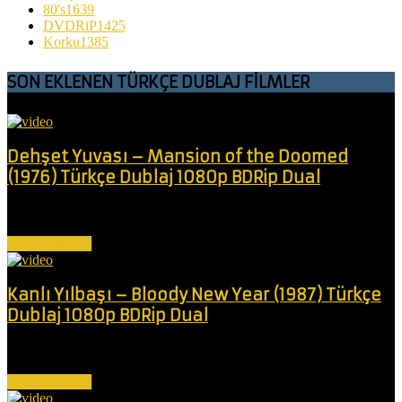
80's
1639
DVDRiP
1425
Korku
1385
SON EKLENEN TÜRKÇE DUBLAJ FİLMLER
Dehşet Yuvası – Mansion of the Doomed
(1976) Türkçe Dublaj 1080p BDRip Dual
Deli bir doktor, kızının görme yeteneğini geri kazandırmak için akıl
almaz bir girişimle...
Devamını Oku
Kanlı Yılbaşı – Bloody New Year (1987) Türkçe
Dublaj 1080p BDRip Dual
Bir grup arkadaş, yılbaşı için süslenmiş bir ada oteline sığınır. Sorun
şu ki,...
Devamını Oku