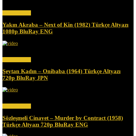
Kömür madeni işletmesinin sahibi, kardeş katli suçlamasıyla haksız
yere hapse atılır ve yan etkisi olarak giderek...
Devamını Oku
Yakın Akraba – Next of Kin (1982) Türkçe Altyazı
1080p BluRay ENG
Bir yaşlılar bakım evinde, bir kız annesinin günlüğünü okur. Kısa
süre sonra, annenin günlüğünde bahsedilen olaylar...
Devamını Oku
Şeytan Kadın – Onibaba (1964) Türkçe Altyazı
720p BluRay JPN
İki kadın samuray öldürüp eşyalarını satarak geçimlerini sağlıyor.
Kadınlardan biri komşusuyla ilişki yaşarken, diğeri tuhaf bir...
Devamını Oku
Sözleşmeli Cinayet – Murder by Contract (1958)
Türkçe Altyazı 720p BluRay ENG