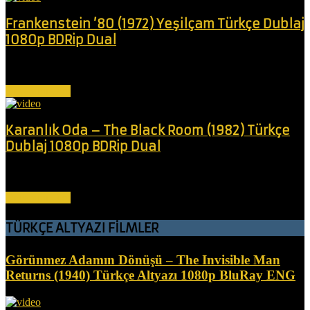
Frankenstein ’80 (1972) Yeşilçam Türkçe Dublaj
1080p BDRip Dual
Deli bir bilim adamı "Mosaico" adında bir canavar yaratır ve bu
canavar...
Devamını Oku
Karanlık Oda – The Black Room (1982) Türkçe
Dublaj 1080p BDRip Dual
Birbirine sadakatsiz bir iş adamı, cinsel ilişkilerini sürdürmek için iki
kardeşin...
Devamını Oku
TÜRKÇE ALTYAZI FİLMLER
Görünmez Adamın Dönüşü – The Invisible Man
Returns (1940) Türkçe Altyazı 1080p BluRay ENG