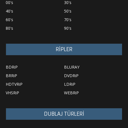
00's
30's
40's
50's
60's
70's
80's
90's
RİPLER
BDRiP
BLURAY
BRRiP
DVDRiP
HDTVRiP
LDRiP
VHSRiP
WEBRiP
DUBLAJ TÜRLERİ