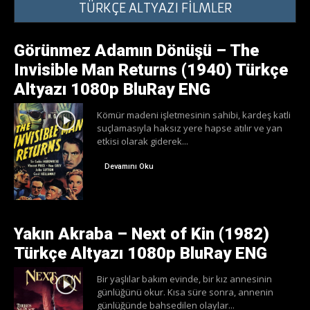
TÜRKÇE ALTYAZI FİLMLER
Görünmez Adamın Dönüşü – The
Invisible Man Returns (1940) Türkçe
Altyazı 1080p BluRay ENG
Kömür madeni işletmesinin sahibi, kardeş katli
suçlamasıyla haksız yere hapse atılır ve yan
etkisi olarak giderek...
Devamını Oku
Yakın Akraba – Next of Kin (1982)
Türkçe Altyazı 1080p BluRay ENG
Bir yaşlılar bakım evinde, bir kız annesinin
günlüğünü okur. Kısa süre sonra, annenin
günlüğünde bahsedilen olaylar...