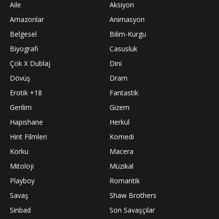
Aile
Aksiyon
Amazonlar
Animasyon
Belgesel
Bilim-Kurgu
Biyografi
Casusluk
Çok X Dublaj
Dini
Dövüş
Dram
Erotik +18
Fantastik
Gerilim
Gizem
Hapishane
Herkül
Hint Filmleri
Komedi
Korku
Macera
Mitoloji
Müzikal
Playboy
Romantik
Savaş
Shaw Brothers
Sinbad
Son Savaşçılar