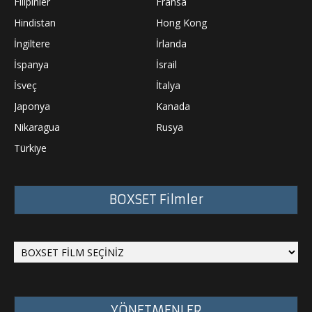
Filipinler
Fransa
Hindistan
Hong Kong
İngiltere
İrlanda
İspanya
İsrail
İsveç
İtalya
Japonya
Kanada
Nikaragua
Rusya
Türkiye
BOXSET Filmler
YÖNETMENLER