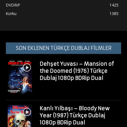
DVDRiP
1425
Korku
1385
SON EKLENEN TÜRKÇE DUBLAJ FİLMLER
Dehşet Yuvası – Mansion of
the Doomed (1976) Türkçe
Dublaj 1080p BDRip Dual
Kanlı Yılbaşı – Bloody New
Year (1987) Türkçe Dublaj
1080p BDRip Dual