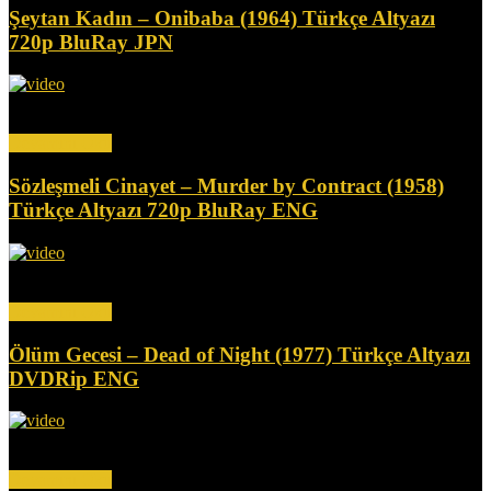
Şeytan Kadın – Onibaba (1964) Türkçe Altyazı
720p BluRay JPN
İki kadın samuray öldürüp eşyalarını satarak geçimlerini sağlıyor.
Kadınlardan biri komşusuyla ilişki yaşarken, diğeri tuhaf bir...
Devamını Oku
Sözleşmeli Cinayet – Murder by Contract (1958)
Türkçe Altyazı 720p BluRay ENG
Bir kiralık katil olan Claude (Vince Edwards), kilit bir tanığın
infazını gerçekleştiremeyince, kendisi de öldürülmek üzere...
Devamını Oku
Ölüm Gecesi – Dead of Night (1977) Türkçe Altyazı
DVDRip ENG
Bu korku antolojisi, efsanevi yazar Richard Matheson'dan üç tüyler
ürpertici öykü içeriyor. İlkinde, Frank (Ed Begley...
Devamını Oku