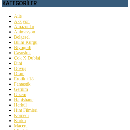
KATEGORİLER
Aile
Aksiyon
Amazonlar
Animasyon
Belgesel
Bilim-Kurgu
Biyografi
Casusluk
Çok X Dublaj
Dini
Dövüş
Dram
Erotik +18
Fantastik
Gerilim
Gizem
Hapishane
Herkül
Hint Filmleri
Komedi
Korku
Macera