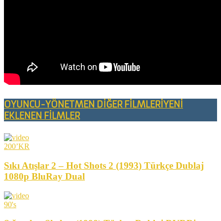
OYUNCU-YÖNETMEN DİĞER FİLMLERİ
YENİ
EKLENEN FİLMLER
200’KR
Sıkı Atışlar 2 – Hot Shots 2 (1993) Türkçe Dublaj
1080p BluRay Dual
90's