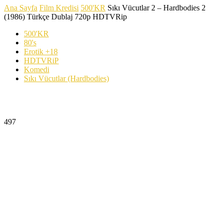
Ana Sayfa
Film Kredisi
500'KR
Sıkı Vücutlar 2 – Hardbodies 2
(1986) Türkçe Dublaj 720p HDTVRip
500'KR
80's
Erotik +18
HDTVRiP
Komedi
Sıkı Vücutlar (Hardbodies)
Sıkı Vücutlar 2 – Hardbodies 2 (1986) Türkçe Dublaj
720p HDTVRip
497