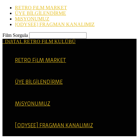
RETRO FiLM MARKET
ÜYE BİLGİLENDİRME
MiSYONUMUZ
[ODYSEE] FRAGMAN KANALIMIZ
Film Sorgula
DiJiTAL RETRO FiLM KULÜBÜ
RETRO FiLM MARKET
ÜYE BİLGİLENDİRME
MiSYONUMUZ
[ODYSEE] FRAGMAN KANALIMIZ