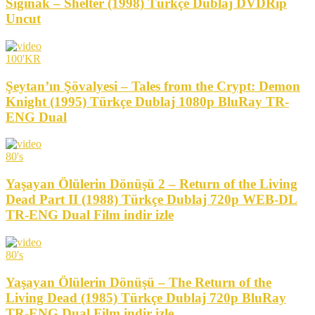
Sığınak – Shelter (1998) Türkçe Dublaj DVDRip
Uncut
100'KR
Şeytan’ın Şövalyesi – Tales from the Crypt: Demon
Knight (1995) Türkçe Dublaj 1080p BluRay TR-
ENG Dual
80's
Yaşayan Ölülerin Dönüşü 2 – Return of the Living
Dead Part II (1988) Türkçe Dublaj 720p WEB-DL
TR-ENG Dual Film indir izle
80's
Yaşayan Ölülerin Dönüşü – The Return of the
Living Dead (1985) Türkçe Dublaj 720p BluRay
TR-ENG Dual Film indir izle