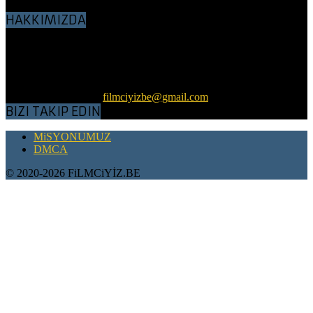
HAKKIMIZDA
Sevgili Nostalji Sever Dostlar, BluRay, WEBRip, DVDRip,
VHSRip kalitesinde her kategoriden Nostalji filmler, Türkçe Dublaj
ve Altyazı olarak sitemizde sunulmuştur. Amacımız nostalji filmleri
tozlu, küflü raflardan çıkartıp, günümüz koşullarına göre kaliteli bir
hale getirerek, sizlerle ve gelecek nesillerle buluşturmaktır.
Bizimle iletişime geç:
filmciyizbe@gmail.com
BIZI TAKIP EDIN
MiSYONUMUZ
DMCA
© 2020-2026 FiLMCiYİZ.BE