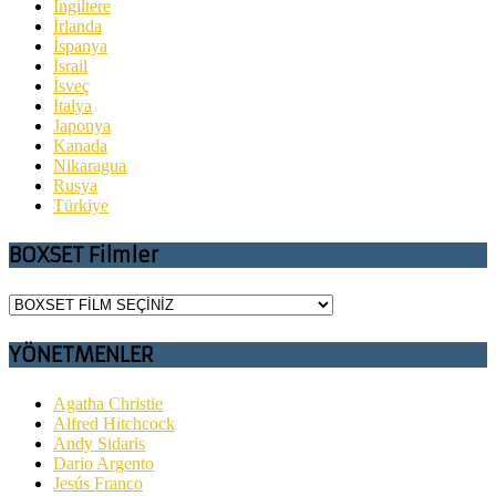
İngiltere
İrlanda
İspanya
İsrail
İsveç
İtalya
Japonya
Kanada
Nikaragua
Rusya
Türkiye
BOXSET Filmler
YÖNETMENLER
Agatha Christie
Alfred Hitchcock
Andy Sidaris
Dario Argento
Jesús Franco