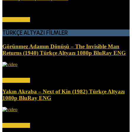
Birbirine sadakatsiz bir iş adamı, cinsel ilişkilerini sürdürmek için iki
kardeşin...
Devamını Oku
TÜRKÇE ALTYAZI FİLMLER
Görünmez Adamın Dönüşü – The Invisible Man
Returns (1940) Türkçe Altyazı 1080p BluRay ENG
Kömür madeni işletmesinin sahibi, kardeş katli suçlamasıyla haksız
yere hapse atılır ve yan etkisi olarak giderek...
Devamını Oku
Yakın Akraba – Next of Kin (1982) Türkçe Altyazı
1080p BluRay ENG
Bir yaşlılar bakım evinde, bir kız annesinin günlüğünü okur. Kısa
süre sonra, annenin günlüğünde bahsedilen olaylar...
Devamını Oku