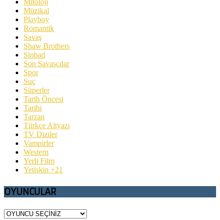
Mitoloji
Müzikal
Playboy
Romantik
Savaş
Shaw Brothers
Sinbad
Son Savaşçılar
Spor
Suç
Süperler
Tarih Öncesi
Tarihi
Tarzan
Türkçe Altyazı
TV Diziler
Vampirler
Western
Yerli Film
Yetişkin +21
OYUNCULAR