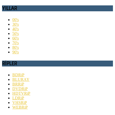
YILLAR
00's
30's
40's
50's
60's
70's
80's
90's
RİPLER
BDRiP
BLURAY
BRRiP
DVDRiP
HDTVRiP
LDRiP
VHSRiP
WEBRiP