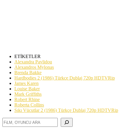
“ÖZEL ARŞİVDİR, İZLEME, İNDİRME VEYA
ABONELİKLİ BİR SİTE DEĞİLİZ….”
“SİTEMİZDE TAKAS YOKTUR…”
ETİKETLER
Alexandra Pavlidou
Alexandros Mylonas
Brenda Bakke
Hardbodies 2 (1986) Türkçe Dublaj 720p HDTVRip
James Karen
Louise Baker
Mark Griffiths
Robert Rhine
Roberta Collins
Sıkı Vücutlar 2 (1986) Türkçe Dublaj 720p HDTVRip
Ara