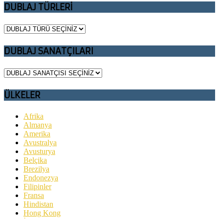
DUBLAJ TÜRLERİ
DUBLAJ SANATÇILARI
ÜLKELER
Afrika
Almanya
Amerika
Avustralya
Avusturya
Belçika
Brezilya
Endonezya
Filipinler
Fransa
Hindistan
Hong Kong