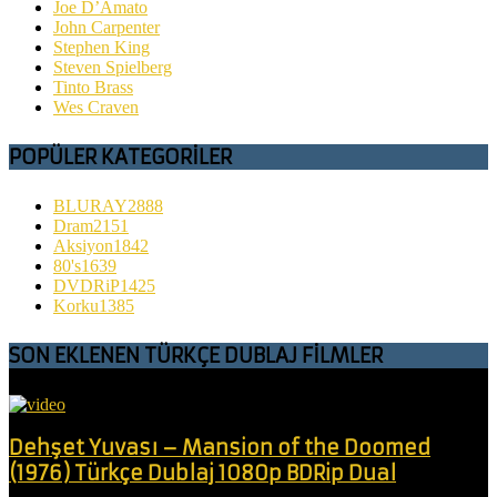
Joe D’Amato
John Carpenter
Stephen King
Steven Spielberg
Tinto Brass
Wes Craven
POPÜLER KATEGORİLER
BLURAY
2888
Dram
2151
Aksiyon
1842
80's
1639
DVDRiP
1425
Korku
1385
SON EKLENEN TÜRKÇE DUBLAJ FİLMLER
Dehşet Yuvası – Mansion of the Doomed
(1976) Türkçe Dublaj 1080p BDRip Dual