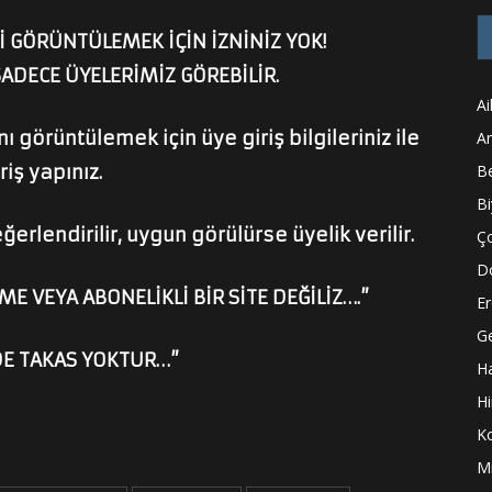
 GÖRÜNTÜLEMEK İÇİN İZNİNİZ YOK!
SADECE ÜYELERİMİZ GÖREBİLİR.
Ai
 görüntülemek için üye giriş bilgileriniz ile
A
riş yapınız.
Be
Bi
ğerlendirilir, uygun görülürse üyelik verilir.
Ço
D
ME VEYA ABONELİKLİ BİR SİTE DEĞİLİZ….”
Er
Ge
DE TAKAS YOKTUR…”
H
Hi
K
Mi