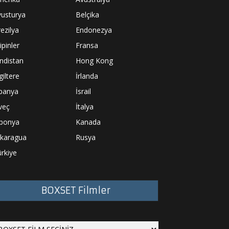
vusturya
Belçika
ezilya
Endonezya
lipinler
Fransa
ndistan
Hong Kong
giltere
İrlanda
spanya
İsrail
veç
İtalya
aponya
Kanada
ikaragua
Rusya
rkiye
BOXSET Filmler