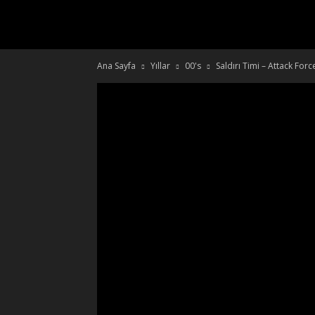
DiJiTAL
Ana Sayfa
Yıllar
00's
Saldırı Timi – Attack Fo
RETRO
FiLM
KULÜBÜ