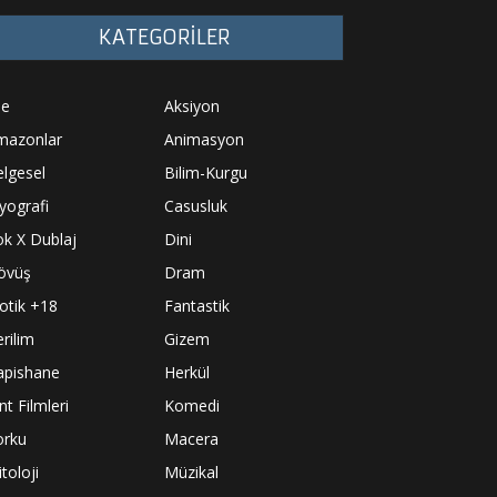
KATEGORİLER
le
Aksiyon
mazonlar
Animasyon
lgesel
Bilim-Kurgu
yografi
Casusluk
k X Dublaj
Dini
övüş
Dram
otik +18
Fantastik
rilim
Gizem
apishane
Herkül
nt Filmleri
Komedi
orku
Macera
toloji
Müzikal