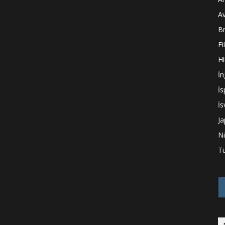
A
Br
Fi
Hi
İn
İ
İs
J
N
Tü