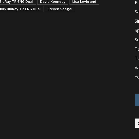
 BluRay TR-ENG Dual
David Kennedy
Lisa Lovbrand
P
1080p BluRay TR-ENG Dual
Steven Seagal
S
S
S
Sü
Ta
Tü
Va
Ye