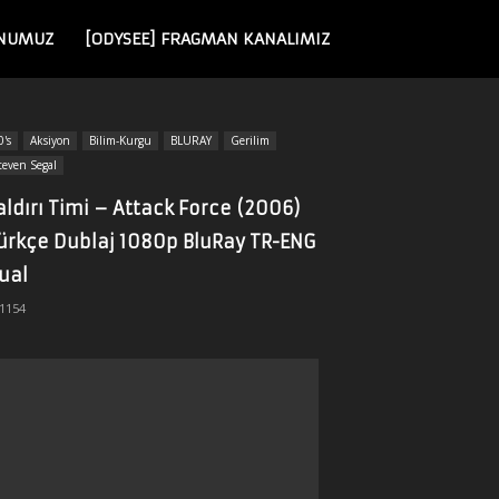
NUMUZ
[ODYSEE] FRAGMAN KANALIMIZ
0's
Aksiyon
Bilim-Kurgu
BLURAY
Gerilim
teven Segal
aldırı Timi – Attack Force (2006)
ürkçe Dublaj 1080p BluRay TR-ENG
ual
1154