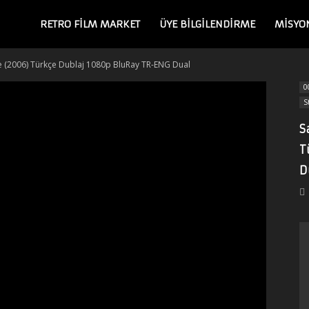
RETRO FILM MARKET
ÜYE BİLGİLENDİRME
MISYO
rce (2006) Türkçe Dublaj 1080p BluRay TR-ENG Dual
0
S
S
T
D