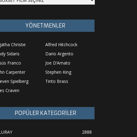
YÖNETMENLER
atha Christie
Alfred Hitchcock
dy Sidaris
Dario Argento
sús Franco
Joe D’Amato
hn Carpenter
Stephen King
even Spielberg
Tinto Brass
es Craven
POPÜLER KATEGORİLER
LURAY
2888