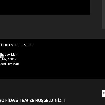
Nİ EKLENEN FİLMLER
 Shadow Man
Dublaj 1080p
ual Film indir
Ar
O FİLM SİTEMİZE HOŞGELDİNİZ…!