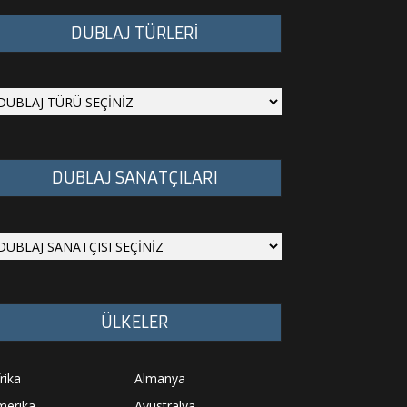
DUBLAJ TÜRLERİ
DUBLAJ SANATÇILARI
ÜLKELER
rika
Almanya
merika
Avustralya