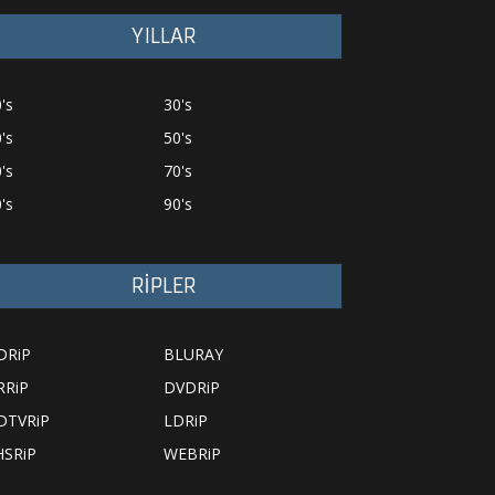
YILLAR
's
30's
's
50's
's
70's
's
90's
RİPLER
DRiP
BLURAY
RRiP
DVDRiP
DTVRiP
LDRiP
HSRiP
WEBRiP