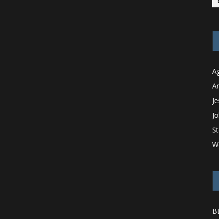
Ag
An
Je
Jo
St
W
B