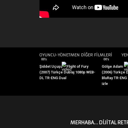
OYUNCU-YÖNETMEN DİĞER FİLMLERİ
YE
00's
00's
Şiddet Uçuşu – Flight of Fury
Gölge Adam –
(2007) Türkçe Dublaj 1080p WEB-
(2006) Türkçe 
DL TR-ENG Dual
BluRay TR-ENG D
izle
MERHABA… DİJİTAL RETR