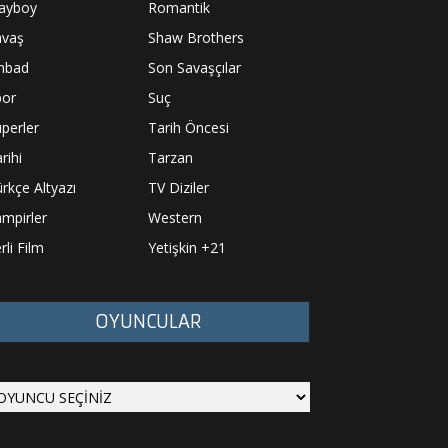
layboy
Romantik
avaş
Shaw Brothers
inbad
Son Savaşçılar
por
Suç
perler
Tarih Öncesi
rihi
Tarzan
rkçe Altyazı
TV Diziler
mpirler
Western
rli Film
Yetişkin +21
OYUNCULAR