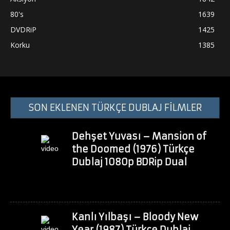
80's
1639
DVDRiP
1425
Korku
1385
SON EKLENEN TÜRKÇE DUBLAJ FİLMLER
Dehşet Yuvası – Mansion of
the Doomed (1976) Türkçe
Dublaj 1080p BDRip Dual
Kanlı Yılbaşı – Bloody New
Year (1987) Türkçe Dublaj