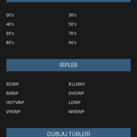
00's
30's
40's
50's
60's
70's
80's
90's
RİPLER
BDRiP
BLURAY
BRRiP
DVDRiP
HDTVRiP
LDRiP
VHSRiP
WEBRiP
DUBLAJ TÜRLERİ