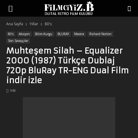
Ana Sayfa
Yıllar
80's
80's
Aksiyon
Bilim-Kurgu
BLURAY
Macera
Richard Norton
Son Savaşçılar
Muhteşem Silah – Equalizer
2000 (1987) Türkçe Dublaj
720p BluRay TR-ENG Dual Film
indir izle
948