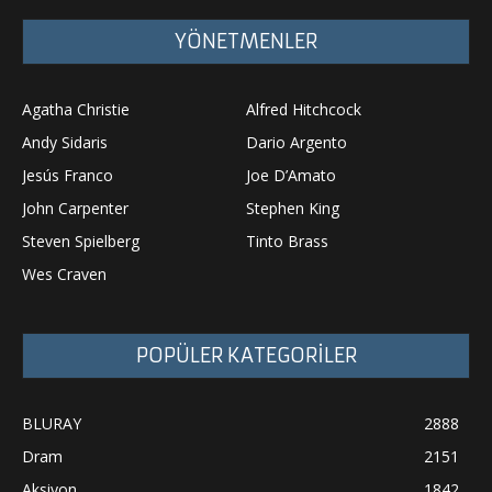
YÖNETMENLER
Agatha Christie
Alfred Hitchcock
Andy Sidaris
Dario Argento
Jesús Franco
Joe D’Amato
John Carpenter
Stephen King
Steven Spielberg
Tinto Brass
Wes Craven
POPÜLER KATEGORİLER
BLURAY
2888
Dram
2151
Aksiyon
1842