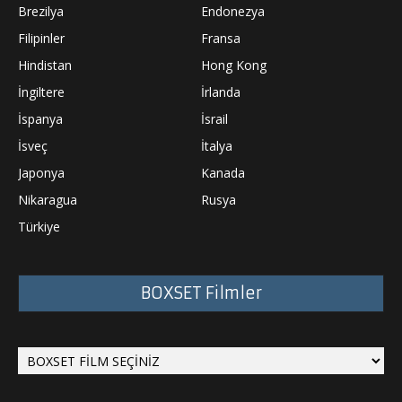
Brezilya
Endonezya
Filipinler
Fransa
Hindistan
Hong Kong
İngiltere
İrlanda
İspanya
İsrail
İsveç
İtalya
Japonya
Kanada
Nikaragua
Rusya
Türkiye
BOXSET Filmler