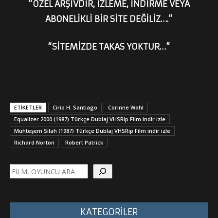
“ÖZEL ARŞİVDİR, İZLEME, İNDİRME VEYA
ABONELİKLİ BİR SİTE DEĞİLİZ….”
“SİTEMİZDE TAKAS YOKTUR…”
ETİKETLER
Cirio H. Santiago
Corinne Wahl
Equalizer 2000 (1987) Türkçe Dublaj VHSRip Film indir izle
Muhteşem Silah (1987) Türkçe Dublaj VHSRip Film indir izle
Richard Norton
Robert Patrick
Ara
KATEGORİLER