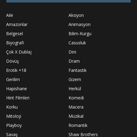
Aile
Aksiyon
Amazonlar
Animasyon
Belgesel
Bilim-Kurgu
Biyografi
Casusluk
Çok X Dublaj
Dini
Dövüş
Dram
Erotik +18
Fantastik
Gerilim
Gizem
Hapishane
Herkül
Hint Filmleri
Komedi
Korku
Macera
Mitoloji
Müzikal
Playboy
Romantik
Savaş
Shaw Brothers