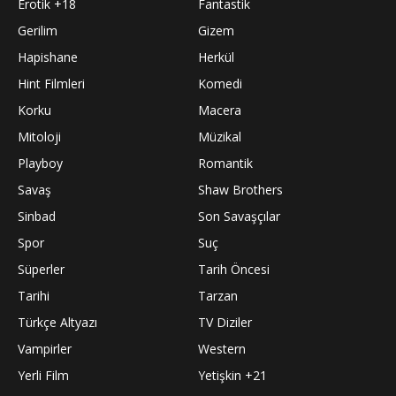
Erotik +18
Fantastik
Gerilim
Gizem
Hapishane
Herkül
Hint Filmleri
Komedi
Korku
Macera
Mitoloji
Müzikal
Playboy
Romantik
Savaş
Shaw Brothers
Sinbad
Son Savaşçılar
Spor
Suç
Süperler
Tarih Öncesi
Tarihi
Tarzan
Türkçe Altyazı
TV Diziler
Vampirler
Western
Yerli Film
Yetişkin +21