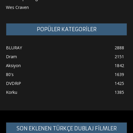
Wes Craven
POPÜLER KATEGORİLER
BLURAY
2888
Dram
2151
Aksiyon
1842
80's
1639
DVDRiP
1425
Korku
1385
SON EKLENEN TÜRKÇE DUBLAJ FİLMLER