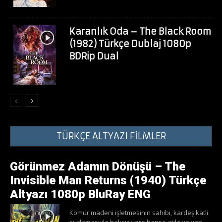
Karanlık Oda – The Black Room
(1982) Türkçe Dublaj 1080p
BDRip Dual
TÜRKÇE ALTYAZI FİLMLER
Görünmez Adamın Dönüşü – The
Invisible Man Returns (1940) Türkçe
Altyazı 1080p BluRay ENG
Kömür madeni işletmesinin sahibi, kardeş katli