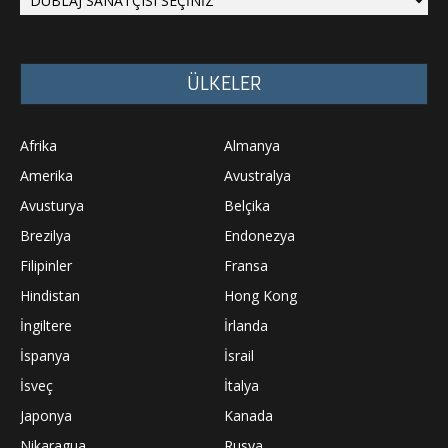
ÜLKELER
Afrika
Almanya
Amerika
Avustralya
Avusturya
Belçika
Brezilya
Endonezya
Filipinler
Fransa
Hindistan
Hong Kong
İngiltere
İrlanda
İspanya
İsrail
İsveç
İtalya
Japonya
Kanada
Nikaragua
Rusya