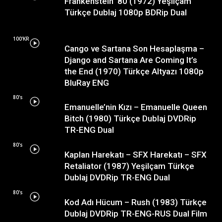
Frankenstein ’80 (1972) Yeşilçam
Türkçe Dublaj 1080p BDRip Dual
100'KR
Cango ve Sartana Son Hesaplaşma –
Django and Sartana Are Coming It’s
the End (1970) Türkçe Altyazı 1080p
BluRay ENG
80's
Emanuelle’nin Kızı – Emanuelle Queen
Bitch (1980) Türkçe Dublaj DVDRip
TR-ENG Dual
80's
Kaplan Harekatı – SFX Harekatı – SFX
Retaliator (1987) Yeşilçam Türkçe
Dublaj DVDRip TR-ENG Dual
80's
Kod Adı Hücum – Rush (1983) Türkçe
Dublaj DVDRip TR-ENG-RUS Dual Film