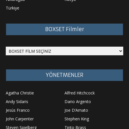
Türkiye
BOXSET Filmler
YÖNETMENLER
Agatha Christie
Alfred Hitchcock
Andy Sidaris
Dario Argento
Jesús Franco
Joe D’Amato
John Carpenter
Stephen King
Steven Spielberg
Tinto Brass