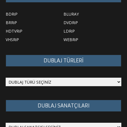
BDRiP
BLURAY
BRRiP
DVDRiP
HDTVRiP
LDRiP
VHSRiP
WEBRiP
DUBLAJ TÜRLERİ
DUBLAJ SANATÇILARI