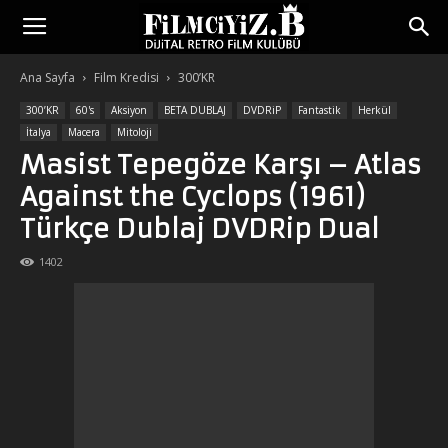
Ana Sayfa
Film Kredisi
300’KR
300’KR
60's
Aksiyon
BETA DUBLAJ
DVDRiP
Fantastik
Herkül
İtalya
Macera
Mitoloji
Masist Tepegöze Karşı – Atlas
Against the Cyclops (1961)
Türkçe Dublaj DVDRip Dual
1402