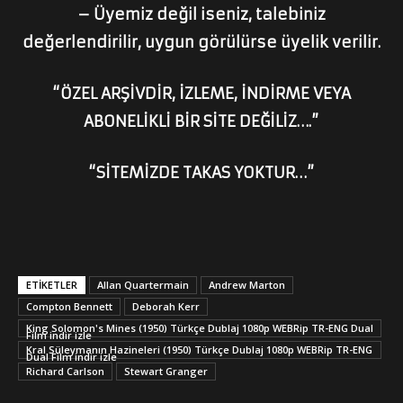
– Üyemiz değil iseniz, talebiniz
değerlendirilir, uygun görülürse üyelik verilir.
“ÖZEL ARŞİVDİR, İZLEME, İNDİRME VEYA
ABONELİKLİ BİR SİTE DEĞİLİZ….”
“SİTEMİZDE TAKAS YOKTUR…”
ETİKETLER
Allan Quartermain
Andrew Marton
Compton Bennett
Deborah Kerr
King Solomon's Mines (1950) Türkçe Dublaj 1080p WEBRip TR-ENG Dual
Film indir izle
Kral Süleymanın Hazineleri (1950) Türkçe Dublaj 1080p WEBRip TR-ENG
Dual Film indir izle
Richard Carlson
Stewart Granger