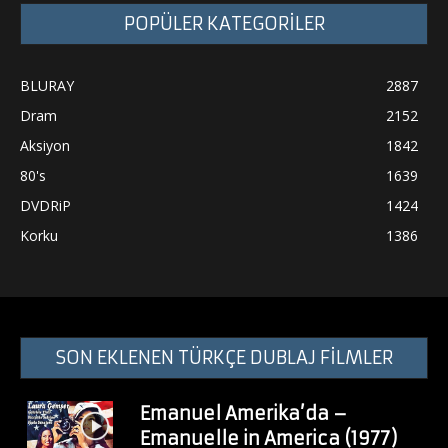
POPÜLER KATEGORİLER
BLURAY
2887
Dram
2152
Aksiyon
1842
80's
1639
DVDRiP
1424
Korku
1386
SON EKLENEN TÜRKÇE DUBLAJ FİLMLER
Emanuel Amerika’da –
Emanuelle in America (1977)