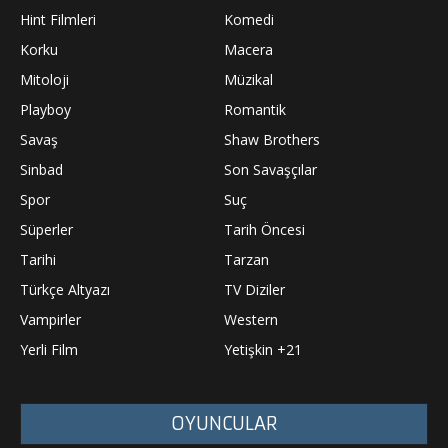
Hint Filmleri
Komedi
Korku
Macera
Mitoloji
Müzikal
Playboy
Romantik
Savaş
Shaw Brothers
Sinbad
Son Savaşçılar
Spor
Suç
Süperler
Tarih Öncesi
Tarihi
Tarzan
Türkçe Altyazı
TV Diziler
Vampirler
Western
Yerli Film
Yetişkin +21
OYUNCULAR