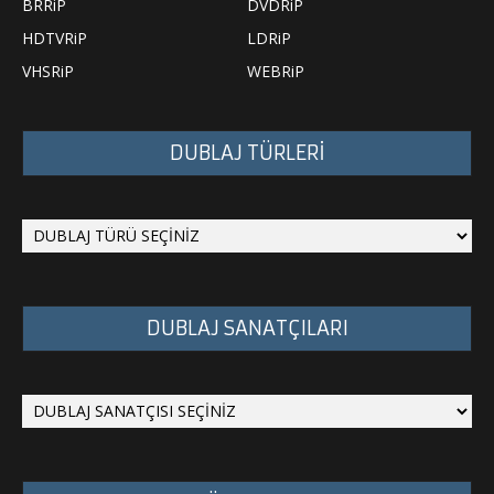
BRRiP
DVDRiP
HDTVRiP
LDRiP
VHSRiP
WEBRiP
DUBLAJ TÜRLERİ
DUBLAJ SANATÇILARI