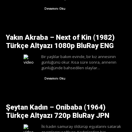
Devamını Oku
Yakın Akraba – Next of Kin (1982)
Türkçe Altyazı 1080p BluRay ENG
Bir yaşlılar bakım evinde, bir kız annesinin
günlüğünü okur. Kısa süre sonra, annenin
günlüğünde bahsedilen olaylar...
Devamını Oku
Şeytan Kadın – Onibaba (1964)
Türkçe Altyazı 720p BluRay JPN
İki kadın samuray öldürüp eşyalarını satarak