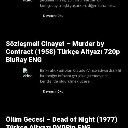
geçimlerini sağlıyor. Kadınlardan biri
komşusuyla ilişki yaşarken, diğeri tuhaf bir...
Devamını Oku
Sözleşmeli Cinayet – Murder by
Contract (1958) Türkçe Altyazı 720p
BluRay ENG
Bir kiralık katil olan Claude (Vince Edwards), kilit
bir tanığın infazını gerçekleştiremeyince,
kendisi de öldürülmek üzere...
Devamını Oku
Ölüm Gecesi – Dead of Night (1977)
Türkçe Altyazı DVDRip ENG