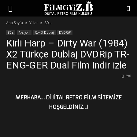
Ana Sayfa
Yıllar
80's
80's
Aksiyon
Çok X Dublaj
DVDRiP
Kirli Harp – Dirty War (1984)
X2 Türkçe Dublaj DVDRip TR-
ENG-GER Dual Film indir izle
696
MERHABA… DİJİTAL RETRO FİLM SİTEMİZE
HOŞGELDİNİZ…!