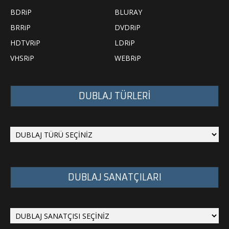
BDRiP
BLURAY
BRRiP
DVDRiP
HDTVRiP
LDRiP
VHSRiP
WEBRiP
DUBLAJ TÜRLERİ
DUBLAJ SANATÇILARI