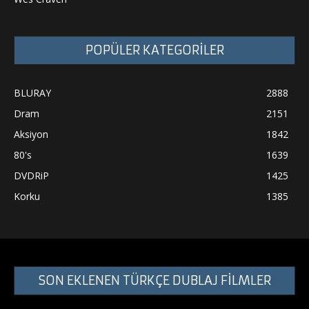
POPÜLER KATEGORİLER
BLURAY
2888
Dram
2151
Aksiyon
1842
80's
1639
DVDRiP
1425
Korku
1385
SON EKLENEN TÜRKÇE DUBLAJ FİLMLER