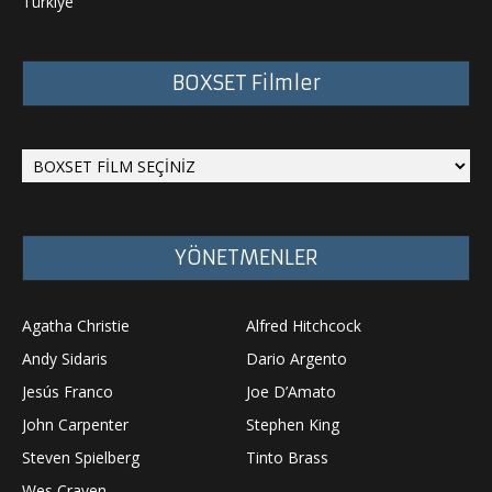
Türkiye
BOXSET Filmler
YÖNETMENLER
Agatha Christie
Alfred Hitchcock
Andy Sidaris
Dario Argento
Jesús Franco
Joe D’Amato
John Carpenter
Stephen King
Steven Spielberg
Tinto Brass
Wes Craven