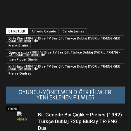
ETİKETLER
Alfredo Casado
Carole James
Dirty War (1984) VHS ve TV Ses Çift Türkçe Dublaj DVDRip TR-ENG-GER
Dual Film indir izle
Frank Braña
Guerra sucia (1984) VHS ve TV Ses Çift Türkçe Dublaj DVDRip TR-ENG-
GER Dual Film indir izle
Juan Piquer Simón
Kirli Harp (1984) VHS ve TV Ses Çift Türkçe Dublaj DVDRip TR-ENG-GER
Dual Film indir izle
Pierre Oudrey
OYUNCU-YÖNETMEN DİĞER FİLMLERİ
YENİ EKLENEN FİLMLER
300’KR
Bir Gecede Bin Çığlık – Pieces (1982)
Türkçe Dublaj 720p BluRay TR-ENG
Dual