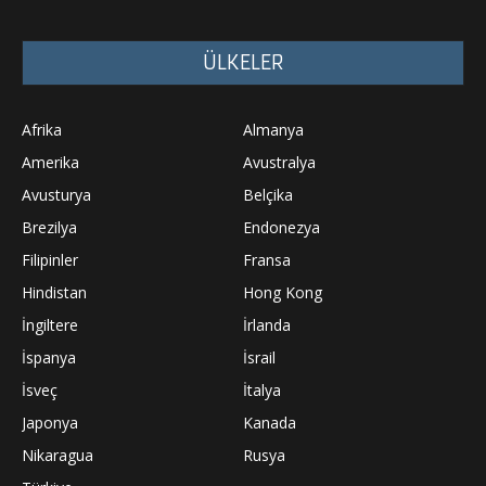
ÜLKELER
Afrika
Almanya
Amerika
Avustralya
Avusturya
Belçika
Brezilya
Endonezya
Filipinler
Fransa
Hindistan
Hong Kong
İngiltere
İrlanda
İspanya
İsrail
İsveç
İtalya
Japonya
Kanada
Nikaragua
Rusya