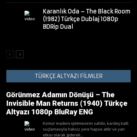
Karanlık Oda – The Black Room
(1982) Türkçe Dublaj 1080p
BDRip Dual
TÜRKÇE ALTYAZI FİLMLER
Görünmez Adamın Dönüşü – The
Invisible Man Returns (1940) Türkçe
Altyazı 1080p BluRay ENG
Kömür madeni işletmesinin sahibi, kardeş katli
suçlamasıyla haksız yere hapse atılır ve yan
etkisi olarak giderek...