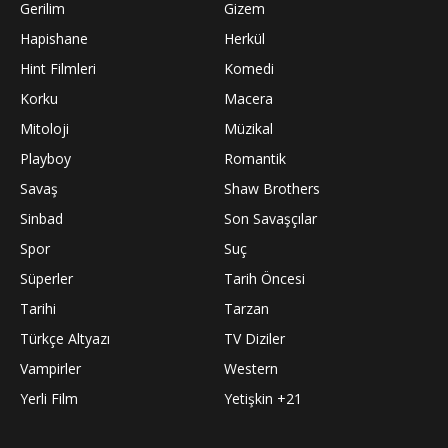
Gerilim
Gizem
Hapishane
Herkül
Hint Filmleri
Komedi
Korku
Macera
Mitoloji
Müzikal
Playboy
Romantik
Savaş
Shaw Brothers
Sinbad
Son Savaşçılar
Spor
Suç
Süperler
Tarih Öncesi
Tarihi
Tarzan
Türkçe Altyazı
TV Diziler
Vampirler
Western
Yerli Film
Yetişkin +21