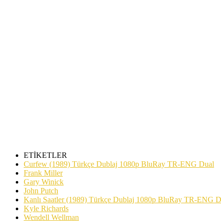
ÜZG
– Üyeliğiniz varsa sa
– Üyemiz deği
“ÖZEL AR
ETİKETLER
Curfew (1989) Türkçe Dublaj 1080p BluRay TR-ENG Dual
Frank Miller
Gary Winick
John Putch
Kanlı Saatler (1989) Türkçe Dublaj 1080p BluRay TR-ENG D
Kyle Richards
Wendell Wellman