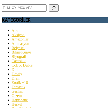
Ara
KATEGORİLER
Aile
Aksiyon
Amazonlar
Animasyon
Belgesel
Bilim-Kurgu
Biyografi
Casusluk
Çok X Dublaj
Dini
Dövüş
Dram
Erotik +18
Fantastik
Gerilim
Gizem
Hapishane
Herkül