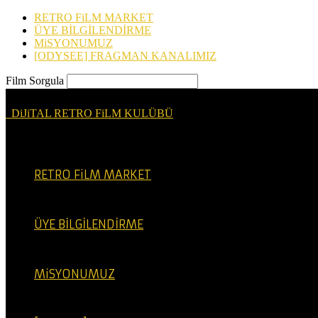
RETRO FiLM MARKET
ÜYE BİLGİLENDİRME
MiSYONUMUZ
[ODYSEE] FRAGMAN KANALIMIZ
Film Sorgula
DiJiTAL RETRO FiLM KULÜBÜ
RETRO FiLM MARKET
ÜYE BİLGİLENDİRME
MiSYONUMUZ