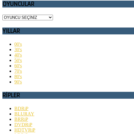
OYUNCULAR
YILLAR
00's
30's
40's
50's
60's
70's
80's
90's
RİPLER
BDRiP
BLURAY
BRRiP
DVDRiP
HDTVRiP