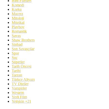
Hint Filmleri
Komedi
Korku
Macera
Mitoloji
Müzikal
Playboy
Romantik
Savaş
Shaw Brothers
Sinbad
Son Savaşçılar
Spor
Suç
Süperler
Tarih Öncesi
Tarihi
Tarzan
Türkçe Altyazı
TV Diziler
Vampirler
Western
Yerli Film
Yetişkin +21