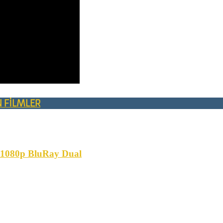
N FİLMLER
j 1080p BluRay Dual
ERHABA… DİJİTAL RETRO FİLM SİTEMİZE HOŞGELDİNİZ