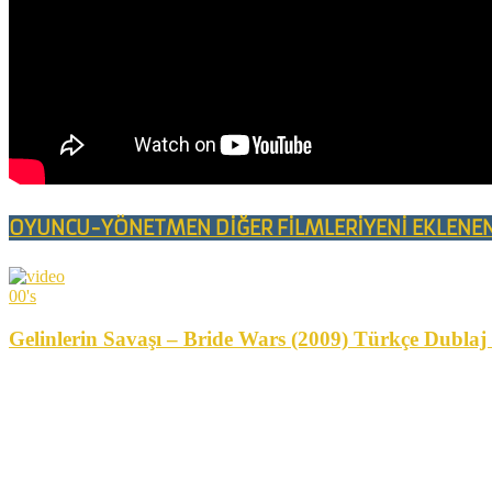
OYUNCU-YÖNETMEN DİĞER FİLMLERİ
YENİ EKLENE
00's
Gelinlerin Savaşı – Bride Wars (2009) Türkçe Dubla
M