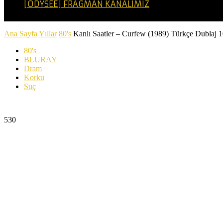
[ODYSEE] FRAGMAN KANALIMIZ
Ana Sayfa
Yıllar
80's
Kanlı Saatler – Curfew (1989) Türkçe Dubla
80's
BLURAY
Dram
Korku
Suç
Kanlı Saatler – Curfew (1989) Türkçe Dublaj 1080p 
530