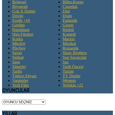
Belgesel
Bilim-Kurgu
Biyografi
Casusluk
Çok X Dublaj
Dini
Dövüş
Dram
Erotik +18
Fantastik
Gerilim
Gizem
Hapishane
Herkül
Hint Filmleri
Komedi
Korku
Macera
Mitoloji
Müzikal
Playboy
Romantik
Savaş
Shaw Brothers
Sinbad
Son Savaşçılar
Spor
Suç
Süperler
Tarih Öncesi
Tarihi
Tarzan
Türkçe Altyazı
TV Diziler
Vampirler
Western
Yerli Film
Yetişkin +21
OYUNCULAR
YILLAR