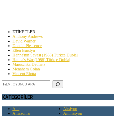
“SİTEMİZDE TAKAS YOKTUR…”
ETİKETLER
Anthony Andrews
David Warner
Donald Pleasence
Ellen Burstyn
Hanna'nın Savaşı (1988) Türkçe Dublaj
Hanna's War (1988) Türkçe Dublaj
Maruschka Detmers
Menahem Golan
Vincent Riotta
Ara
KATEGORİLER
Aile
Aksiyon
Amazonlar
Animasyon