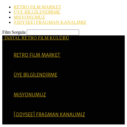
RETRO FiLM MARKET
ÜYE BİLGİLENDİRME
MiSYONUMUZ
[ODYSEE] FRAGMAN KANALIMIZ
Film Sorgula
DiJiTAL RETRO FiLM KULÜBÜ
RETRO FiLM MARKET
ÜYE BİLGİLENDİRME
MiSYONUMUZ
[ODYSEE] FRAGMAN KANALIMIZ