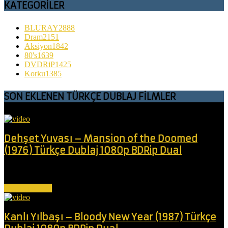
KATEGORİLER
BLURAY
2888
Dram
2151
Aksiyon
1842
80's
1639
DVDRiP
1425
Korku
1385
SON EKLENEN TÜRKÇE DUBLAJ FİLMLER
Dehşet Yuvası – Mansion of the Doomed
(1976) Türkçe Dublaj 1080p BDRip Dual
Deli bir doktor, kızının görme yeteneğini geri kazandırmak için akıl
almaz bir girişimle...
Devamını Oku
Kanlı Yılbaşı – Bloody New Year (1987) Türkçe