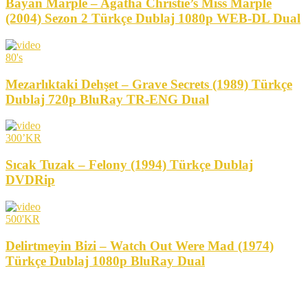
Bayan Marple – Agatha Christie’s Miss Marple
(2004) Sezon 2 Türkçe Dublaj 1080p WEB-DL Dual
80's
Mezarlıktaki Dehşet – Grave Secrets (1989) Türkçe
Dublaj 720p BluRay TR-ENG Dual
300’KR
Sıcak Tuzak – Felony (1994) Türkçe Dublaj
DVDRip
500'KR
Delirtmeyin Bizi – Watch Out Were Mad (1974)
Türkçe Dublaj 1080p BluRay Dual