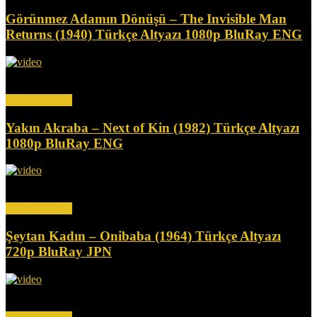
Görünmez Adamın Dönüşü – The Invisible Man
Returns (1940) Türkçe Altyazı 1080p BluRay ENG
Kömür madeni işletmesinin sahibi, kardeş katli suçlamasıyla haksız
yere hapse atılır ve yan etkisi olarak giderek...
Devamını Oku
Yakın Akraba – Next of Kin (1982) Türkçe Altyazı
1080p BluRay ENG
Bir yaşlılar bakım evinde, bir kız annesinin günlüğünü okur. Kısa
süre sonra, annenin günlüğünde bahsedilen olaylar...
Devamını Oku
Şeytan Kadın – Onibaba (1964) Türkçe Altyazı
720p BluRay JPN
İki kadın samuray öldürüp eşyalarını satarak geçimlerini sağlıyor.
Kadınlardan biri komşusuyla ilişki yaşarken, diğeri tuhaf bir...