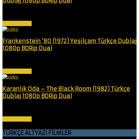
Dublaj 1080p BDRip Dual
Bir grup arkadaş, yılbaşı için süslenmiş bir ada oteline sığınır. Sorun
şu ki,...
Devamını Oku
Frankenstein ’80 (1972) Yeşilçam Türkçe Dublaj
1080p BDRip Dual
Deli bir bilim adamı "Mosaico" adında bir canavar yaratır ve bu
canavar...
Devamını Oku
Karanlık Oda – The Black Room (1982) Türkçe
Dublaj 1080p BDRip Dual
Birbirine sadakatsiz bir iş adamı, cinsel ilişkilerini sürdürmek için iki
kardeşin...
Devamını Oku
TÜRKÇE ALTYAZI FİLMLER