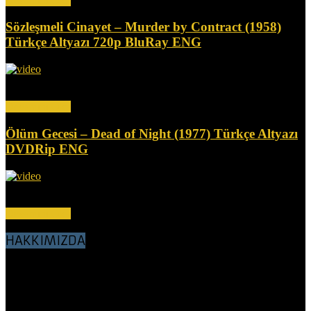
Devamını Oku
Sözleşmeli Cinayet – Murder by Contract (1958)
Türkçe Altyazı 720p BluRay ENG
Bir kiralık katil olan Claude (Vince Edwards), kilit bir tanığın
infazını gerçekleştiremeyince, kendisi de öldürülmek üzere...
Devamını Oku
Ölüm Gecesi – Dead of Night (1977) Türkçe Altyazı
DVDRip ENG
Bu korku antolojisi, efsanevi yazar Richard Matheson'dan üç tüyler
ürpertici öykü içeriyor. İlkinde, Frank (Ed Begley...
Devamını Oku
HAKKIMIZDA
Sevgili Nostalji Sever Dostlar, BluRay, WEBRip, DVDRip,
VHSRip kalitesinde her kategoriden Nostalji filmler, Türkçe Dublaj
ve Altyazı olarak sitemizde sunulmuştur. Amacımız nostalji filmleri
tozlu, küflü raflardan çıkartıp, günümüz koşullarına göre kaliteli bir
hale getirerek, sizlerle ve gelecek nesillerle buluşturmaktır.