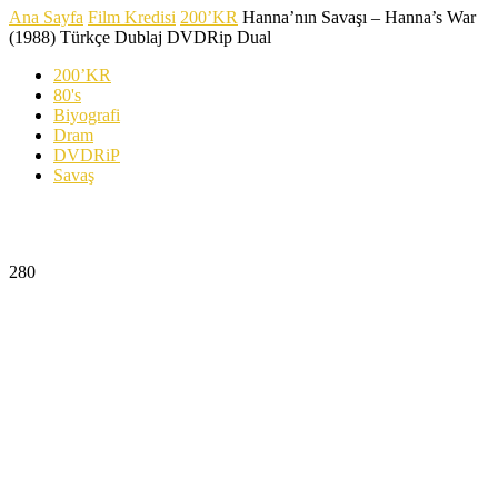
Ana Sayfa
Film Kredisi
200’KR
Hanna’nın Savaşı – Hanna’s War
(1988) Türkçe Dublaj DVDRip Dual
200’KR
80's
Biyografi
Dram
DVDRiP
Savaş
Hanna’nın Savaşı – Hanna’s War (1988) Türkçe
Dublaj DVDRip Dual
280