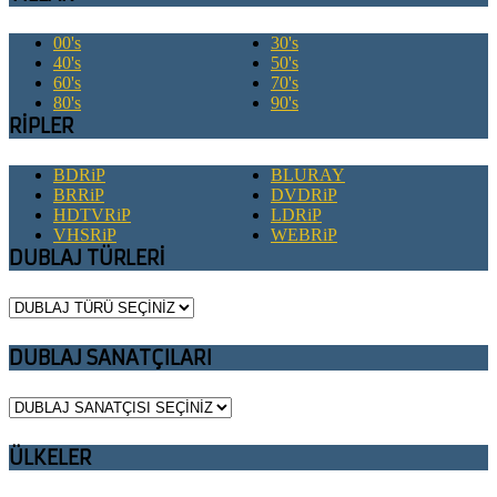
00's
30's
40's
50's
60's
70's
80's
90's
RİPLER
BDRiP
BLURAY
BRRiP
DVDRiP
HDTVRiP
LDRiP
VHSRiP
WEBRiP
DUBLAJ TÜRLERİ
DUBLAJ SANATÇILARI
ÜLKELER