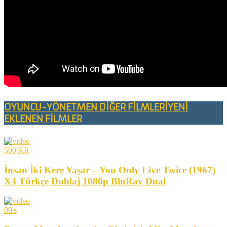
OYUNCU-YÖNETMEN DİĞER FİLMLERİ
YENİ
EKLENEN FİLMLER
500'KR
İnsan İki Kere Yaşar – You Only Live Twice (1967)
X3 Türkçe Dublaj 1080p BluRay Dual
00's