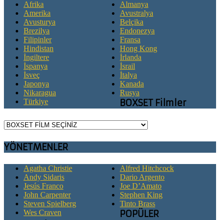
Afrika
Almanya
Amerika
Avustralya
Avusturya
Belçika
Brezilya
Endonezya
Filipinler
Fransa
Hindistan
Hong Kong
İngiltere
İrlanda
İspanya
İsrail
İsveç
İtalya
Japonya
Kanada
Nikaragua
Rusya
Türkiye
BOXSET Filmler
YÖNETMENLER
Agatha Christie
Alfred Hitchcock
Andy Sidaris
Dario Argento
Jesús Franco
Joe D’Amato
John Carpenter
Stephen King
Steven Spielberg
Tinto Brass
Wes Craven
POPÜLER