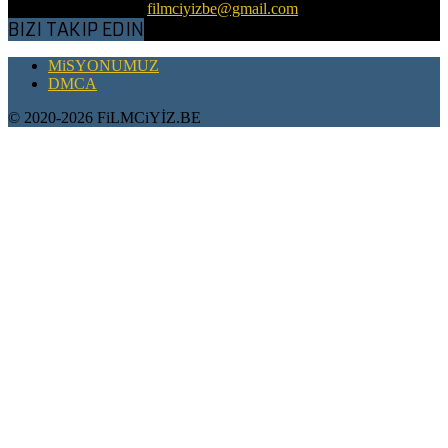
Bizimle iletişime geç:
filmciyizbe@gmail.com
BIZI TAKIP EDIN
MiSYONUMUZ
DMCA
© 2020-2026 FiLMCiYİZ.BE