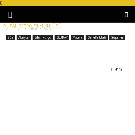
DiJiTAL RETRO FiLM KULÜBÜ
Ana Sayfa
Yıllar
80's
80's
Aksiyon
Bilim-Kurgu
BLURAY
Macera
Ornella Muti
Süperler
Flash Gordon (1980) Türkçe Dublaj 720p BluRay
TR-ENG Dual
4112