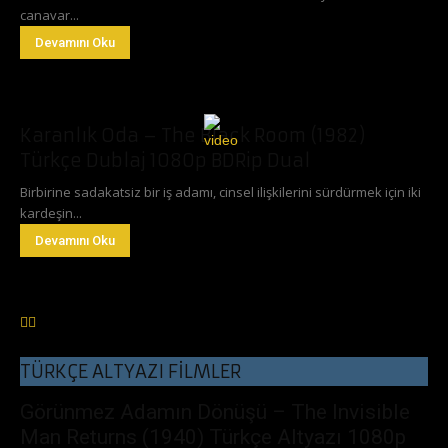
canavar...
Devamını Oku
Karanlık Oda – The Black Room (1982)
Türkçe Dublaj 1080p BDRip Dual
Birbirine sadakatsiz bir iş adamı, cinsel ilişkilerini sürdürmek için iki
kardeşin...
Devamını Oku
TÜRKÇE ALTYAZI FİLMLER
Görünmez Adamın Dönüşü – The Invisible
Man Returns (1940) Türkçe Altyazı 1080p