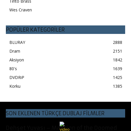
Tinto Brass
Wes Craven
POPÜLER KATEGORİLER
BLURAY
2888
Dram
2151
Aksiyon
1842
80's
1639
DVDRiP
1425
Korku
1385
SON EKLENEN TÜRKÇE DUBLAJ FİLMLER
Dehşet Yuvası – Mansion of the Doomed