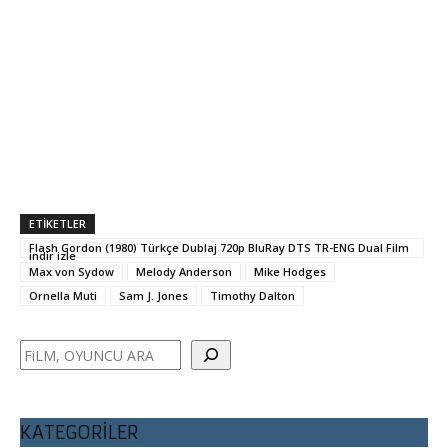
“ÖZEL ARŞİVDİR, İZLEME, İNDİRME VEYA
ABONELİKLİ BİR SİTE DEĞİLİZ….”
“SİTEMİZDE TAKAS YOKTUR…”
ETİKETLER
Flash Gordon (1980) Türkçe Dublaj 720p BluRay DTS TR-ENG Dual Film
indir izle
Max von Sydow
Melody Anderson
Mike Hodges
Ornella Muti
Sam J. Jones
Timothy Dalton
Ara
KATEGORİLER