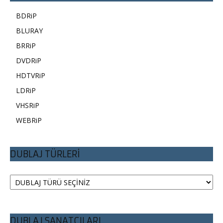
BDRiP
BLURAY
BRRiP
DVDRiP
HDTVRiP
LDRiP
VHSRiP
WEBRiP
DUBLAJ TÜRLERİ
DUBLAJ SANATÇILARI