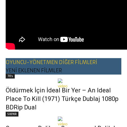
OYUNCU-YÖNETMEN DİĞER FİLMLERİ
YENİ EKLENEN FİLMLER
70's
Öldürmek İçin İdeal Bir Yer – An Ideal
Place To Kill (1971) Türkçe Dublaj 1080p
BDRip Dual
500'KR