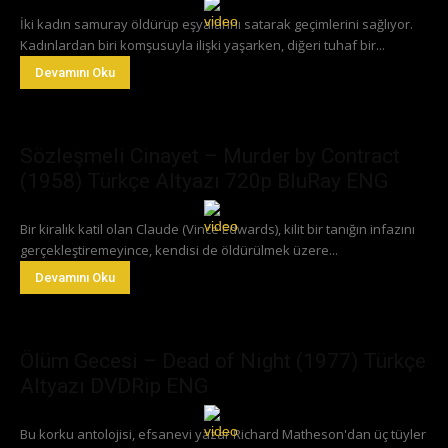
İki kadın samuray öldürüp eşyalarını satarak geçimlerini sağlıyor.
Kadınlardan biri komşusuyla ilişki yaşarken, diğeri tuhaf bir...
Devamını Oku
Sözleşmeli Cinayet – Murder by Contract
(1958) Türkçe Altyazı 720p BluRay ENG
Bir kiralık katil olan Claude (Vince Edwards), kilit bir tanığın infazını
gerçekleştiremeyince, kendisi de öldürülmek üzere...
Devamını Oku
Ölüm Gecesi – Dead of Night (1977) Türkçe
Altyazı DVDRip ENG
Bu korku antolojisi, efsanevi yazar Richard Matheson'dan üç tüyler