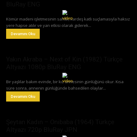
BluRay ENG
Kömür madeni işletmesinin sahibi, kardeş katli suçlamasıyla haksız
yere hapse atılır ve yan etkisi olarak giderek...
Devamını Oku
Yakın Akraba – Next of Kin (1982) Türkçe
Altyazı 1080p BluRay ENG
Bir yaşlılar bakım evinde, bir kız annesinin günlüğünü okur. Kısa
süre sonra, annenin günlüğünde bahsedilen olaylar...
Devamını Oku
Şeytan Kadın – Onibaba (1964) Türkçe
Altyazı 720p BluRay JPN