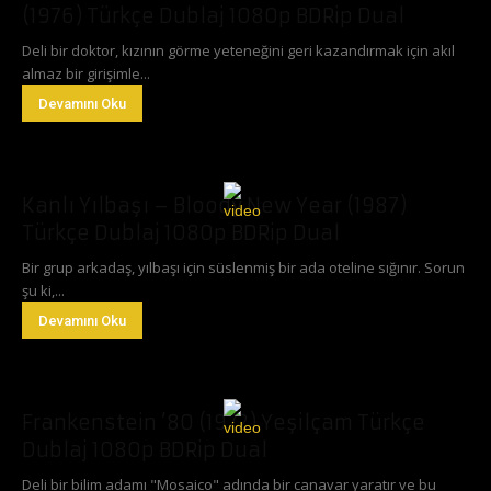
(1976) Türkçe Dublaj 1080p BDRip Dual
Deli bir doktor, kızının görme yeteneğini geri kazandırmak için akıl
almaz bir girişimle...
Devamını Oku
Kanlı Yılbaşı – Bloody New Year (1987)
Türkçe Dublaj 1080p BDRip Dual
Bir grup arkadaş, yılbaşı için süslenmiş bir ada oteline sığınır. Sorun
şu ki,...
Devamını Oku
Frankenstein ’80 (1972) Yeşilçam Türkçe
Dublaj 1080p BDRip Dual
Deli bir bilim adamı "Mosaico" adında bir canavar yaratır ve bu