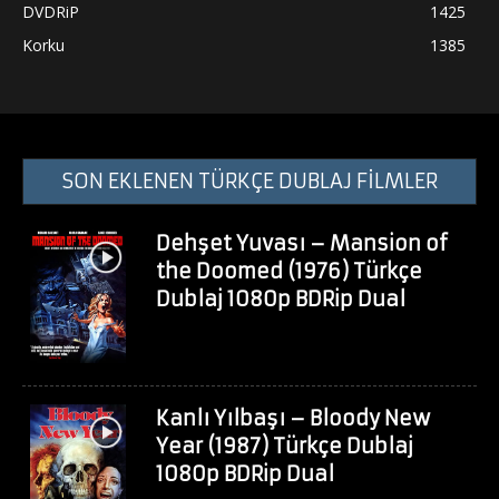
DVDRiP
1425
Korku
1385
SON EKLENEN TÜRKÇE DUBLAJ FİLMLER
Dehşet Yuvası – Mansion of
the Doomed (1976) Türkçe
Dublaj 1080p BDRip Dual
Kanlı Yılbaşı – Bloody New
Year (1987) Türkçe Dublaj
1080p BDRip Dual