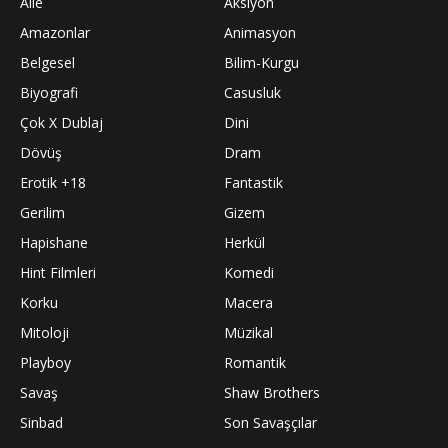
Aile
Aksiyon
Amazonlar
Animasyon
Belgesel
Bilim-Kurgu
Biyografi
Casusluk
Çok X Dublaj
Dini
Dövüş
Dram
Erotik +18
Fantastik
Gerilim
Gizem
Hapishane
Herkül
Hint Filmleri
Komedi
Korku
Macera
Mitoloji
Müzikal
Playboy
Romantik
Savaş
Shaw Brothers
Sinbad
Son Savaşçılar