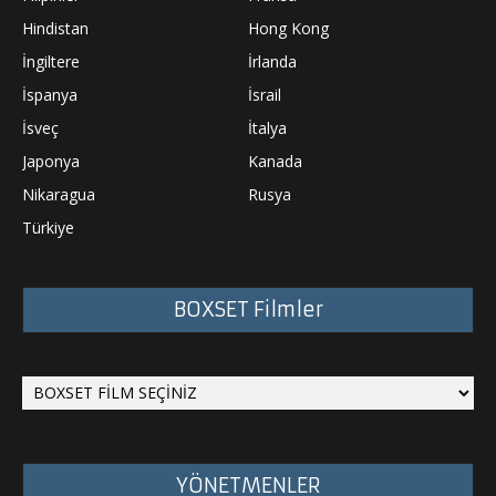
Hindistan
Hong Kong
İngiltere
İrlanda
İspanya
İsrail
İsveç
İtalya
Japonya
Kanada
Nikaragua
Rusya
Türkiye
BOXSET Filmler
YÖNETMENLER