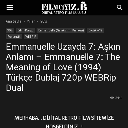
Ana Sayfa
Yıllar
90's
90's
Bilim-Kurgu
Emmanuelle (Galaksinin Kraliçesi)
Erotik +18
Romantik
WEBRiP
Emmanuelle Uzayda 7: Aşkın
Anlamı – Emmanuelle 7: The
Meaning of Love (1994)
Türkçe Dublaj 720p WEBRip
Dual
2444
MERHABA… DİJİTAL RETRO FİLM SİTEMİZE
HOŞGELDİNİZ…!