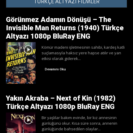
TÜRKÇE ALTYAZI FİLMLER
Görünmez Adamın Dönüşü – The
Invisible Man Returns (1940) Türkçe
Altyazı 1080p BluRay ENG
Kömür madeni işletmesinin sahibi, kardeş katli
suçlamasıyla haksız yere hapse atılır ve yan
etkisi olarak giderek...
Devamını Oku
Yakın Akraba – Next of Kin (1982)
Türkçe Altyazı 1080p BluRay ENG
Bir yaşlılar bakım evinde, bir kız annesinin
günlüğünü okur. Kısa süre sonra, annenin
günlüğünde bahsedilen olaylar...