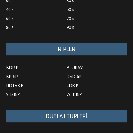
00's
30's
40's
50's
60's
70's
80's
90's
RİPLER
BDRiP
BLURAY
BRRiP
DVDRiP
HDTVRiP
LDRiP
VHSRiP
WEBRiP
DUBLAJ TÜRLERİ