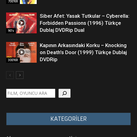
700'KR
Siber Afet: Yasak Tutkular – Cyberella:
Forbidden Passions (1996) Türkçe
Dublaj DVDRip Dual
90's
Kapının Arkasındaki Korku – Knocking
on Death’s Door (1999) Türkçe Dublaj
DVDRip
300’KR
Ara
KATEGORİLER