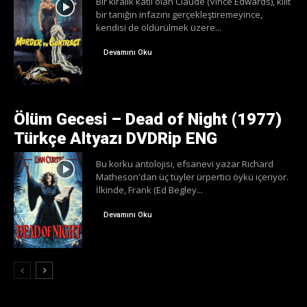
Bir kiralık katil olan Claude (Vince Edwards), kilit
bir tanığın infazını gerçekleştiremeyince,
kendisi de öldürülmek üzere...
Devamını Oku
Ölüm Gecesi – Dead of Night (1977)
Türkçe Altyazı DVDRip ENG
Bu korku antolojisi, efsanevi yazar Richard
Matheson'dan üç tüyler ürpertici öykü içeriyor.
İlkinde, Frank (Ed Begley...
Devamını Oku