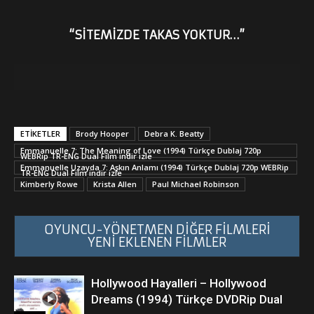
“SİTEMİZDE TAKAS YOKTUR…”
ETİKETLER
Brody Hooper
Debra K. Beatty
Emmanuelle 7: The Meaning of Love (1994) Türkçe Dublaj 720p
WEBRip TR-ENG Dual Film indir izle
Emmanuelle Uzayda 7: Aşkın Anlamı (1994) Türkçe Dublaj 720p WEBRip
TR-ENG Dual Film indir izle
Kimberly Rowe
Krista Allen
Paul Michael Robinson
OYUNCU-YÖNETMEN DİĞER FİLMLERİ
YENİ EKLENEN FİLMLER
Hollywood Hayalleri – Hollywood
Dreams (1994) Türkçe DVDRip Dual