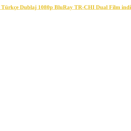
0) Türkçe Dublaj 1080p BluRay TR-CHI Dual Film indir
ERHABA… DİJİTAL RETRO FİLM SİTEMİZE HOŞGELDİNİZ
ÜNÜM AMA BU İÇERİĞİ GÖRÜNTÜLEMEK İÇİN İZNİNİZ 
SAYFA İÇERİKLERİNİ SADECE ÜYELERİMİZ GÖREBİLİR.
yfa detaylarını görüntülemek için üye giriş bilgileri
l iseniz, talebiniz değerlendirilir, uygun görülürse ü
ŞİVDİR, İZLEME, İNDİRME VEYA ABONELİKLİ BİR SİTE D
“SİTEMİZDE TAKAS YOKTUR…”