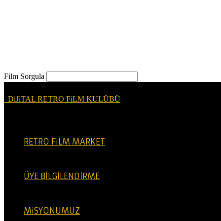
Film Sorgula
DiJiTAL RETRO FiLM KULÜBÜ
RETRO FiLM MARKET
ÜYE BİLGİLENDİRME
MiSYONUMUZ