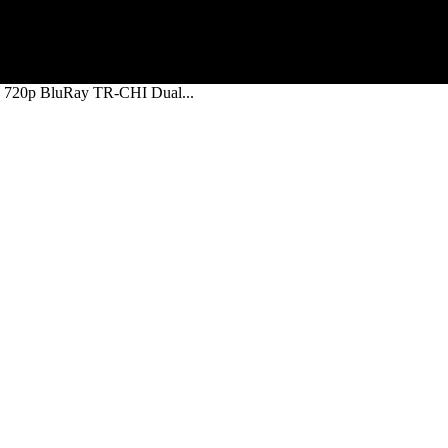
j 720p BluRay TR-CHI Dual...
Ray TR-CHI Dual Film indir izle