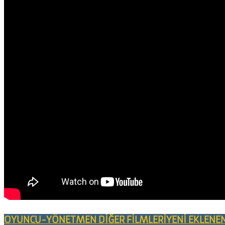
OYUNCU-YÖNETMEN DİĞER FİLMLERİ
YENİ EKLENE