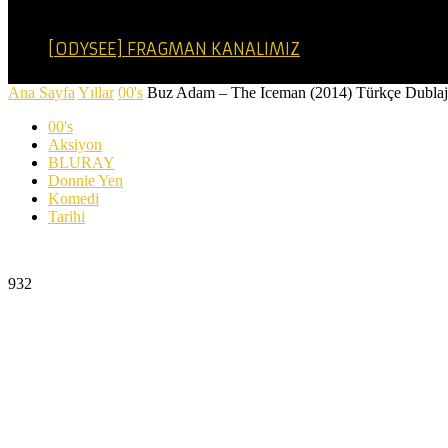
[ODYSEE] FRAGMAN KANALIMIZ
Ana Sayfa
Yıllar
00's
Buz Adam – The Iceman (2014) Türkçe Dubla
00's
Aksiyon
BLURAY
Donnie Yen
Komedi
Tarihi
Buz Adam – The Iceman (2014) Türkçe Dublaj 720p Blu
932