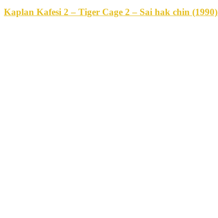
Kaplan Kafesi 2 – Tiger Cage 2 – Sai hak chin (199
M
ÜZG
– Üyeliğiniz varsa sa
– Üyemiz deği
“ÖZEL AR