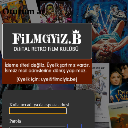
Oturum aç
DiJiTA
Kullanıcı adı ya da e-posta adresi
Parola