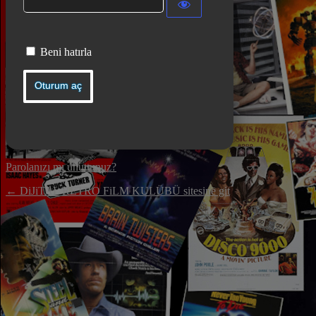
Beni hatırla
Parolanızı mı unuttunuz?
← DiJiTAL RETRO FiLM KULÜBÜ sitesine git