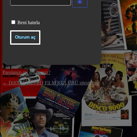
Beni hatırla
Parolanızı mı unuttunuz?
← DiJiTAL RETRO FiLM KULÜBÜ sitesine git