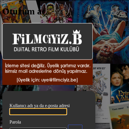
Oturum aç
DiJiTA
Kullanıcı adı ya da e-posta adresi
Parola