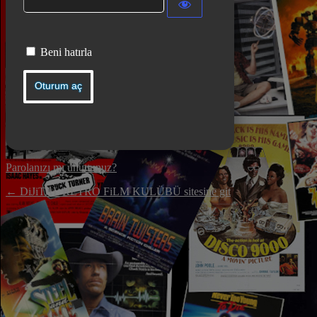
Beni hatırla
Parolanızı mı unuttunuz?
← DiJiTAL RETRO FiLM KULÜBÜ sitesine git