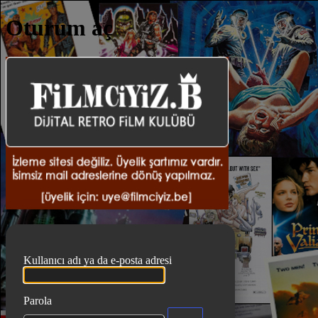
Oturum aç
DiJiTA
Kullanıcı adı ya da e-posta adresi
Parola