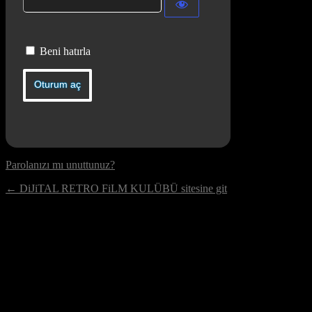
Beni hatırla
Parolanızı mı unuttunuz?
← DiJiTAL RETRO FiLM KULÜBÜ sitesine git