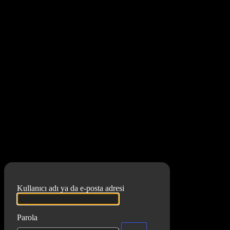
Oturum aç
DiJiTA
Kullanıcı adı ya da e-posta adresi
Parola